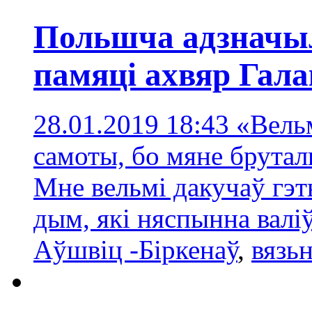
Польшча адзначыл
памяці ахвяр Гал
28.01.2019 18:43
«Вельм
самоты, бо мяне брутал
Мне вельмі дакучаў гэ
дым, які няспынна валі
Аўшвіц -Біркенаў
,
вязьн