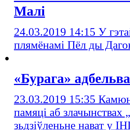
Малі
24.03.2019 14:15
У гэта
плямёнамі Пёл ды Даго
«Бурага» адбельв
23.03.2019 15:35
Камюн
памяці аб злачынствах „
зьдзіўленьне нават у І