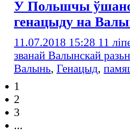
У Польшчы ўшано
генацыду на Валы
11.07.2018 15:28
11 ліп
званай Валынскай разьн
Валынь
,
Генацыд
,
памя
1
2
3
...