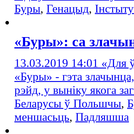
Буры
,
Генацыд
,
Інстыту
«Буры»: са злачын
13.03.2019 14:01
«Для 
«Буры» - гэта злачынца
рэйд, у выніку якога за
Беларусы ў Польшчы
,
Б
меншасьць
,
Падляшша