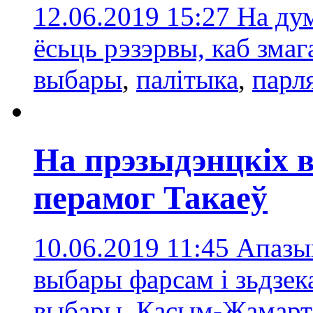
12.06.2019 15:27
На дум
ёсьць рэзэрвы, каб зма
выбары
,
палітыка
,
парл
На прэзыдэнцкіх 
перамог Такаеў
10.06.2019 11:45
Апазы
выбары фарсам і зьдзе
выбары
,
Касым-Жамарт