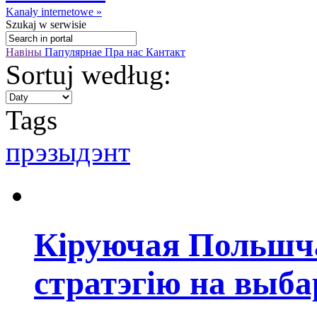
Kanały internetowe »
Szukaj
w serwisie
Навіны
Папулярнае
Пра нас
Кантакт
Sortuj według:
Tags
прэзыдэнт
Кіруючая Польшч
стратэгію на выб