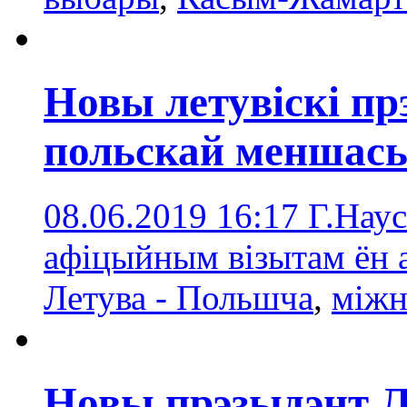
Новы летувіскі пр
польскай меншась
08.06.2019 16:17
Г.Наус
афіцыйным візытам ён 
Летува - Польшча
,
міжн
Новы прэзыдэнт 