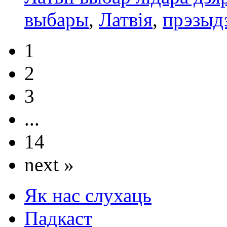
выбары
,
Латвія
,
прэзыд
1
2
3
...
14
next »
Як нас слухаць
Падкаст