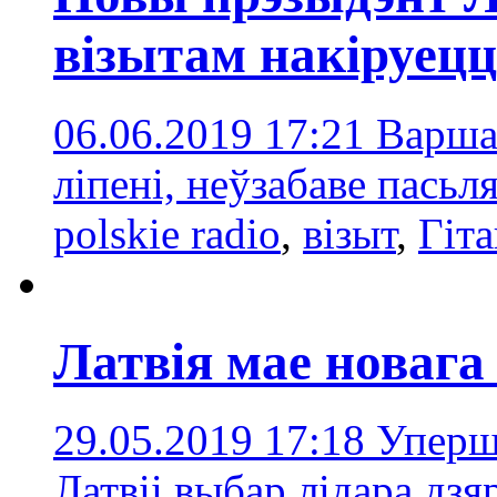
візытам накіруец
06.06.2019 17:21
Варшав
ліпені, неўзабаве пасьл
polskie radio
,
візыт
,
Гіта
Латвія мае новага
29.05.2019 17:18
Уперш
Латвіі выбар лідара дз