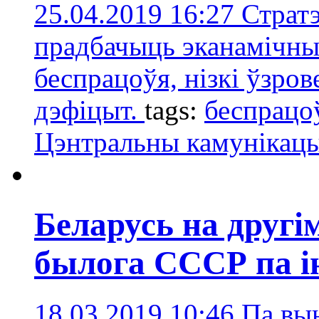
25.04.2019 16:27
Стратэ
прадбачыць эканамічны
беспрацоўя, нізкі ўзро
дэфіцыт.
tags:
беспрацо
Цэнтральны камунікац
Беларусь на другі
былога СССР па і
18.03.2019 10:46
Па вы