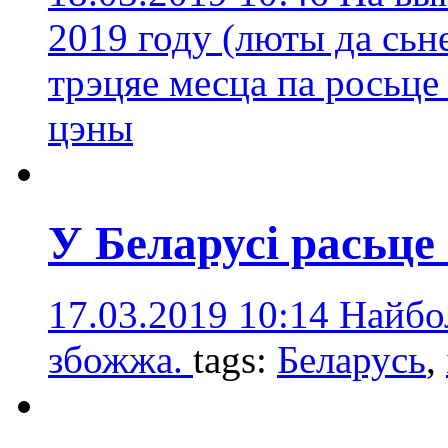
2019 году (люты да сьн
трэцяе месца па росьце
цэны
У Беларусі расьце
17.03.2019 10:14
Найбо
збожжа.
tags:
Беларусь
,