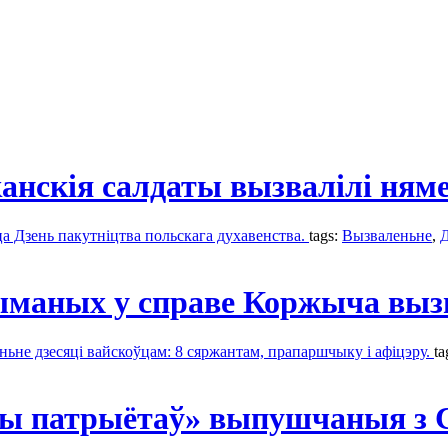
канскія салдаты вызвалілі ням
ца Дзень пакутніцтва польскага духавенства.
tags:
Вызваленьне
,
Д
трыманых у справе Коржыча вы
ньне дзесяці вайскоўцам: 8 сяржантам, прапаршчыку і афіцэру.
ta
вы патрыётаў» выпушчаныя з 