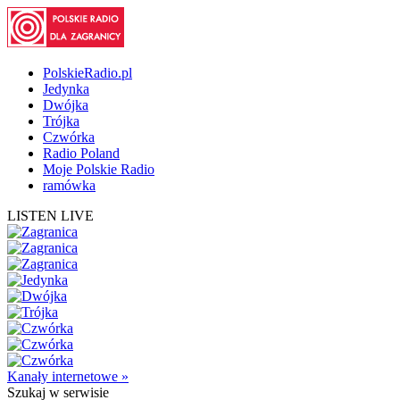
PolskieRadio.pl
Jedynka
Dwójka
Trójka
Czwórka
Radio Poland
Moje Polskie Radio
ramówka
LISTEN LIVE
Kanały internetowe »
Szukaj
w serwisie