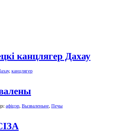
ецкі канцлягер Дахау
ахау
,
канцлягер
звалены
gs:
афіцэр
,
Вызваленьне
,
Печы
СІЗА