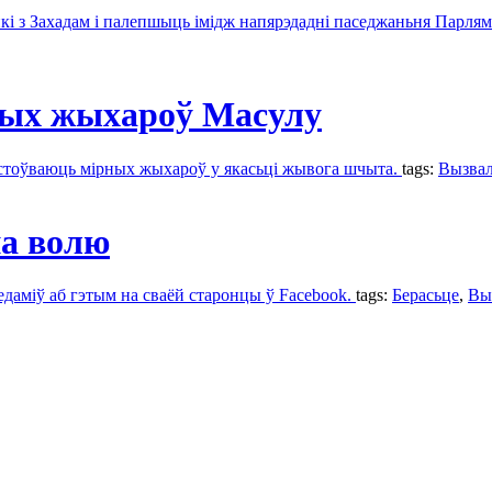
кі з Захадам і палепшыць імідж напярэдадні паседжаньня Парля
ных жыхароў Масулу
ыстоўваюць мірных жыхароў у якасьці жывога шчыта.
tags:
Вызва
а волю
ведаміў аб гэтым на сваёй старонцы ў Facebook.
tags:
Берасьце
,
Вы