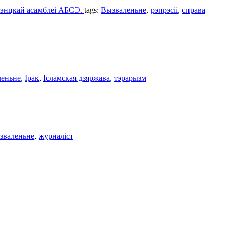
мэнцкай асамблеі АБСЭ.
tags:
Вызваленьне
,
рэпрэсіі
,
справа
леньне
,
Ірак
,
Ісламская дзяржавa
,
тэрарызм
зваленьне
,
журналіст