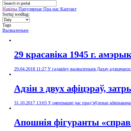
Навіны
Папулярнае
Пра нас
Кантакт
Sortuj według:
Tags
Вызваленьне
29 красавіка 1945 г. амэры
29.04.2018 11:27
У гадавіну вызваленьня Дахау адзначаец
Адзін з двух афіцэраў, за
31.10.2017 13:03
У цяперашні час прад’яўленае абвінавача
Апошнія фігуранты «спра