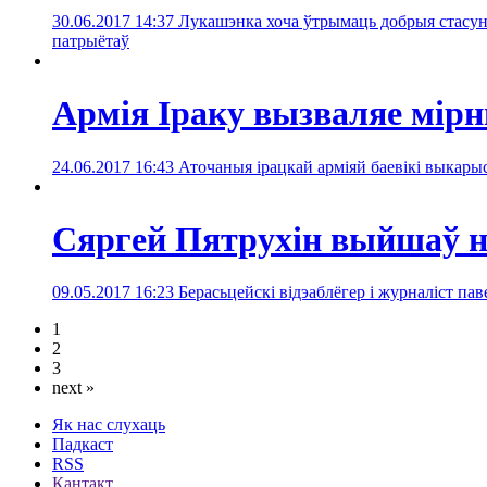
30.06.2017 14:37
Лукашэнка хоча ўтрымаць добрыя стасун
патрыётаў
Армія Іраку вызваляе мір
24.06.2017 16:43
Аточаныя ірацкай арміяй баевікі выкар
Сяргей Пятрухін выйшаў н
09.05.2017 16:23
Берасьцейскі відэаблёгер і журналіст па
1
2
3
next »
Як нас слухаць
Падкаст
RSS
Кантакт