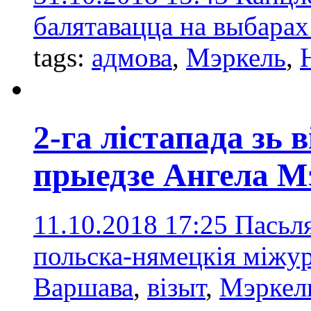
балятавацца на выбарах
tags:
адмова
,
Мэркель
,
2-га лістапада зь
прыедзе Ангела М
11.10.2018 17:25
Пасьл
польска-нямецкія міжу
Варшава
,
візыт
,
Мэркел