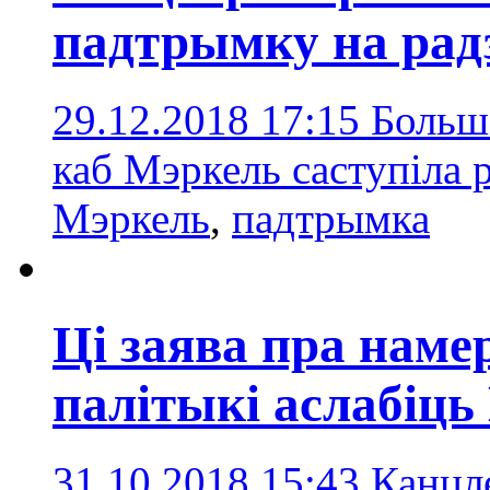
падтрымку на рад
29.12.2018 17:15
Больш 
каб Мэркель саступіла 
Мэркель
,
падтрымка
Ці заява пра наме
палітыкі аслабіць
31.10.2018 15:43
Канцле