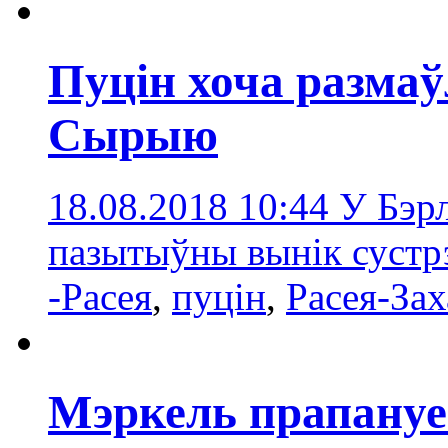
Пуцін хоча размаў
Сырыю
18.08.2018 10:44
У Бэрл
пазытыўны вынік суст
-Расея
,
пуцін
,
Расея-Зах
Мэркель прапануе