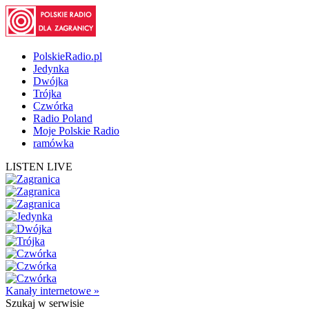
PolskieRadio.pl
Jedynka
Dwójka
Trójka
Czwórka
Radio Poland
Moje Polskie Radio
ramówka
LISTEN LIVE
Kanały internetowe »
Szukaj
w serwisie