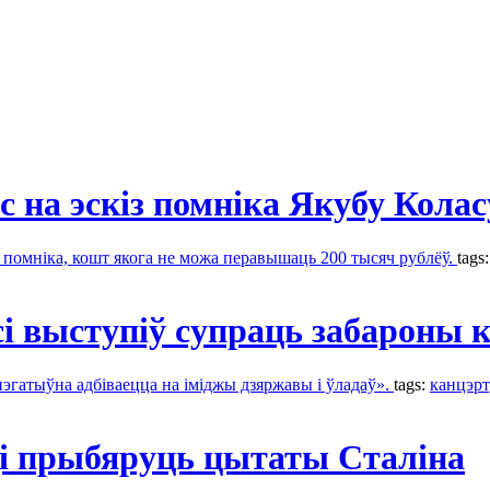
 на эскіз помніка Якубу Колас
помніка, кошт якога не можа перавышаць 200 тысяч рублёў.
tags
і выступіў супраць забароны 
эгатыўна адбіваецца на іміджы дзяржавы і ўладаў».
tags:
канцэрт
ці прыбяруць цытаты Сталіна