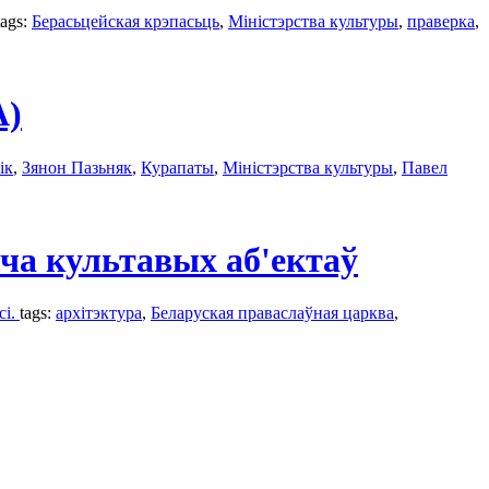
tags:
Берасьцейская крэпасьць
,
Міністэрства культуры
,
праверка
,
А)
ік
,
Зянон Пазьняк
,
Курапаты
,
Міністэрства культуры
,
Павел
ча культавых аб'ектаў
сі.
tags:
архітэктура
,
Беларуская праваслаўная царква
,