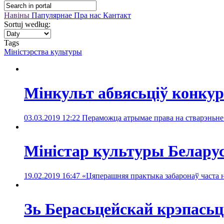
Навіны
Папулярнае
Пра нас
Кантакт
Sortuj według:
Tags
Міністэрства культуры
Мінкульт абвясьціў конкурс
03.03.2019 12:22
Пераможца атрымае права на стварэньне 
Міністар культуры Беларус
19.02.2019 16:47
«Цяперашняя практыка забаронаў часта н
Зь Берасьцейскай крэпась