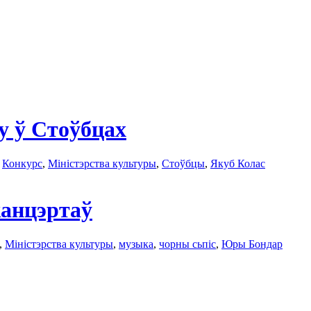
у ў Стоўбцах
:
Конкурс
,
Міністэрства культуры
,
Стоўбцы
,
Якуб Колас
канцэртаў
,
Міністэрства культуры
,
музыка
,
чорны сьпіс
,
Юры Бондар