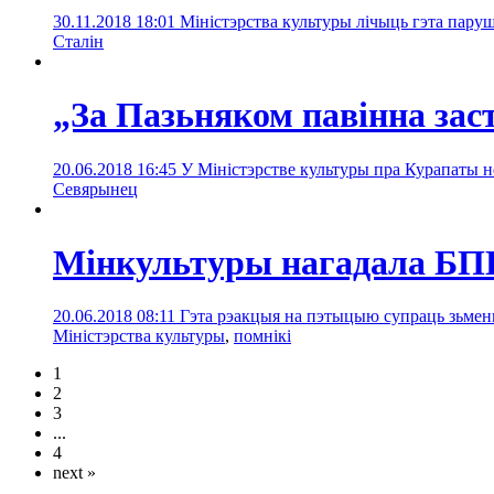
30.11.2018 18:01
Міністэрства культуры лічыць гэта пар
Сталін
„За Пазьняком павінна за
20.06.2018 16:45
У Міністэрстве культуры пра Курапаты не
Севярынец
Мінкультуры нагадала БПЦ 
20.06.2018 08:11
Гэта рэакцыя на пэтыцыю супраць зьмены
Міністэрства культуры
,
помнікі
1
2
3
...
4
next »