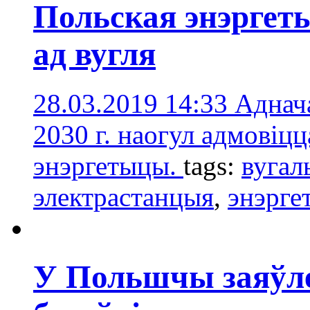
Польская энэргет
ад вугля
28.03.2019 14:33
Аднача
2030 г. наогул адмовіцц
энэргетыцы.
tags:
вугал
электрастанцыя
,
энэрге
У Польшчы заяўл