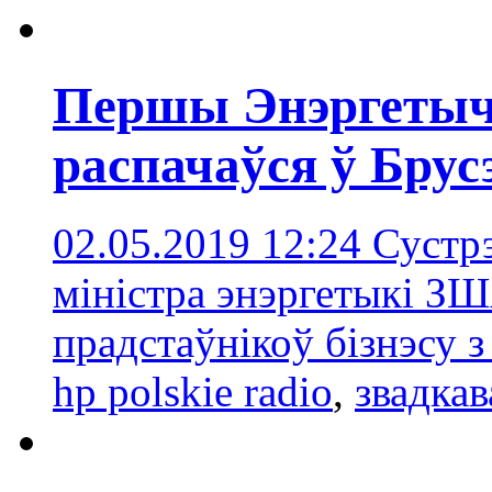
Першы Энэргеты
распачаўся ў Бру
02.05.2019 12:24
Сустрэ
міністра энэргетыкі ЗШ
прадстаўнікоў бізнэсу 
hp polskie radio
,
звадкав