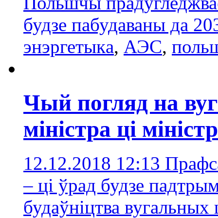
Польшчы прадугледжва
будзе пабудаваны да 20
энэргетыкa
,
АЭС
,
поль
Чый погляд на вуг
міністра ці мініст
12.12.2018 12:13
Прафс
– ці ўрад будзе падтрым
будаўніцтва вугальных