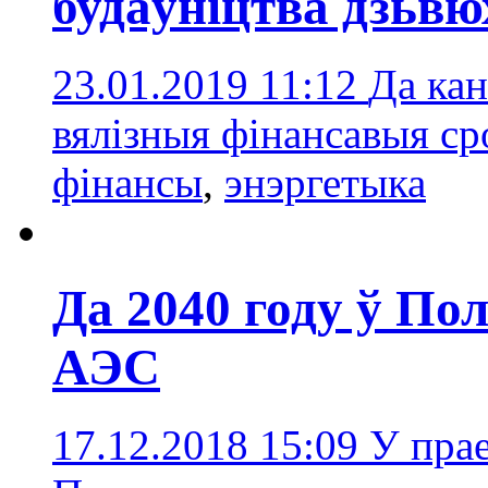
будаўніцтва дзьв
23.01.2019 11:12
Да кан
вялізныя фінансавыя ср
фінансы
,
энэргетыка
Да 2040 году ў П
АЭС
17.12.2018 15:09
У прае