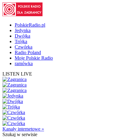
PolskieRadio.pl
Jedynka
Dwójka
Trójka
Czwórka
Radio Poland
Moje Polskie Radio
ramówka
LISTEN LIVE
Kanały internetowe »
Szukaj
w serwisie