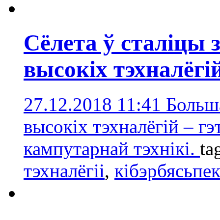
Сёлета ў сталіцы 
высокіх тэхналёгі
27.12.2018 11:41
Больш
высокіх тэхналёгій – г
кампутарнай тэхнікі.
ta
тэхналёгіі
,
кібэрбясьпек