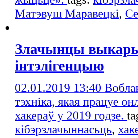
Матэвуш Маравецкі
,
Се
Злачынцы выкар
інтэлігенцыю
02.01.2019 13:40
Воблак
тэхніка, якая працуе он
хакераў у 2019 годзе.
ta
кібэрзлачыннасьць
,
хак