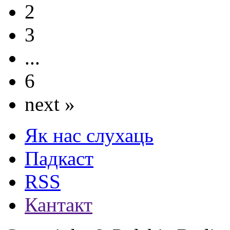
2
3
...
6
next »
Як нас слухаць
Падкаст
RSS
Кантакт