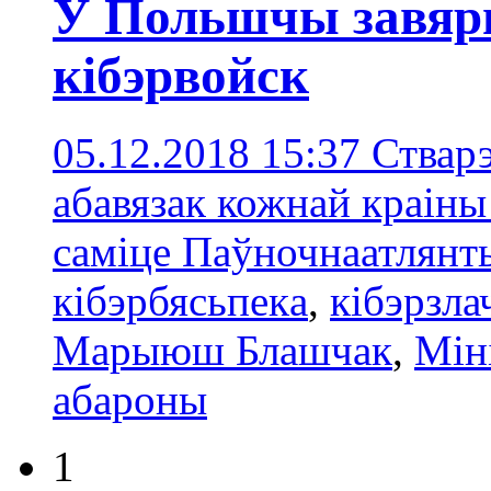
У Польшчы завяр
кібэрвойск
05.12.2018 15:37
Стварэ
абавязак кожнай краін
саміце Паўночнаатлянты
кібэрбясьпекa
,
кібэрзл
Марыюш Блашчак
,
Мін
абароны
1