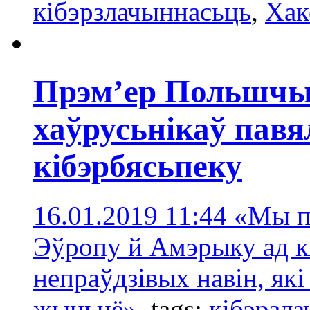
кібэрзлачыннасьць
,
Хак
Прэм’ер Польшчы
хаўрусьнікаў павя
кібэрбясьпеку
16.01.2019 11:44
«Мы п
Эўропу й Амэрыку ад кі
непраўдзівых навін, як
жыцьцё».
tags:
кібэрзл