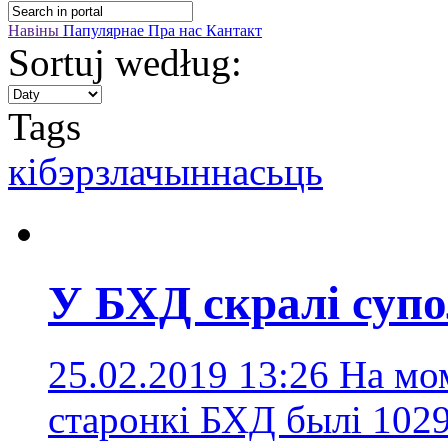
Навіны
Папулярнае
Пра нас
Кантакт
Sortuj według:
Tags
кібэрзлачыннасьць
У БХД скралі суп
25.02.2019 13:26
На мо
старонкі БХД былі 1029