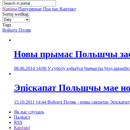
Навіны
Папулярнае
Пра нас
Кантакт
Sortuj według:
Tags
Войцех Поляк
Новы прымас Польшчы зас
08.06.2014 14:00
У суботу адбыўся ўрачысты ўезд арцыбіс
Эпіскапат Польшчы мае но
15.10.2011 14:44
Войцех Поляк - новы сакратар Эпіскап
Як нас слухаць
Падкаст
RSS
Кантакт