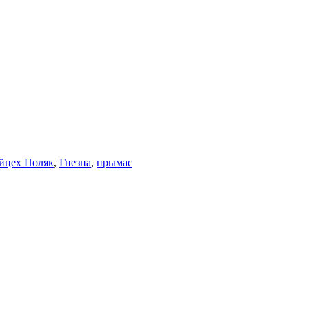
йцех Поляк
,
Гнезна
,
прымас