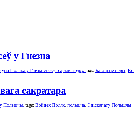
еў у Гнезна
купа Поляка ў Гнезьненскую архікатэдру.
tags:
Багацьце веры
,
Во
вага сакратара
ату Польшчы.
tags:
Войцех Поляк
,
польшча
,
Эпіскапату Польшчы