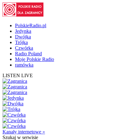
PolskieRadio.pl
Jedynka
Dwójka
Trójka
Czwórka
Radio Poland
Moje Polskie Radio
ramówka
LISTEN LIVE
Kanały internetowe »
Szukaj
w serwisie