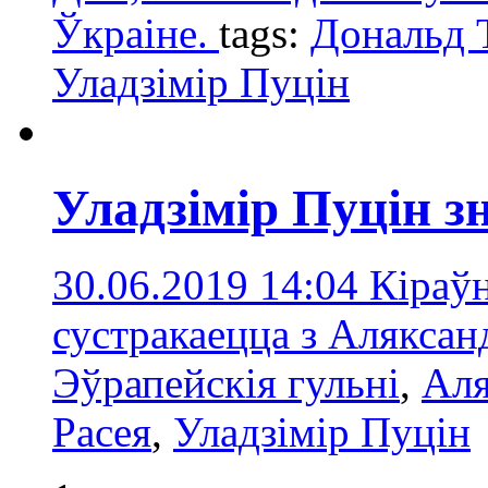
Ўкраіне.
tags:
Дональд 
Уладзімір Пуцін
Уладзімір Пуцін з
30.06.2019 14:04
Кіраўн
сустракаецца з Алякса
Эўрапейскія гульні
,
Аля
Расея
,
Уладзімір Пуцін