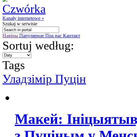
Kanały internetowe »
Szukaj
w serwisie
Навіны
Папулярнае
Пра нас
Кантакт
Sortuj według:
Tags
Уладзімір Пуцін
Макей: Ініцыятыв
з Пуціным у Менск