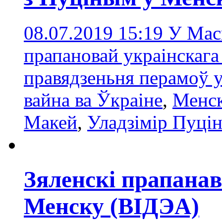
08.07.2019 15:19
У Мас
прапановай украінскага
правядзеньня перамоў у
вайна ва Ўкраіне
,
Менс
Макей
,
Уладзімір Пуці
Зяленскі прапанав
Менску (ВІДЭА)