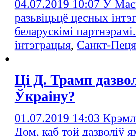
04.07.2019 10:07
У Мас
разьвіцьцё цесных інтэ
беларускімі партнэрамі
інтэграцыя
,
Санкт-Пеця
Ці Д. Трамп дазво
Ўкраіну?
01.07.2019 14:03
Крэмл
Дом, каб той дазволіў я