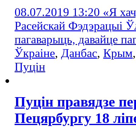
08.07.2019 13:20
«Я хач
Расейскай Фэдэрацыі Ўл
пагаварыць, давайце п
Ўкраіне
,
Данбас
,
Крым
Пуцін
Пуцін правядзе п
Пецярбургу 18 ліп