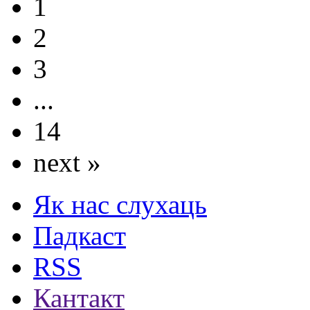
1
2
3
...
14
next »
Як нас слухаць
Падкаст
RSS
Кантакт