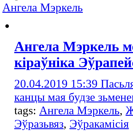
Ангелa Мэркель
Ангела Мэркель м
кіраўніка Эўрапей
20.04.2019 15:39
Пасьл
канцы мая будзе зьменен
tags:
Ангелa Мэркель
,
Ж
Эўразьвяз
,
Эўракамісія