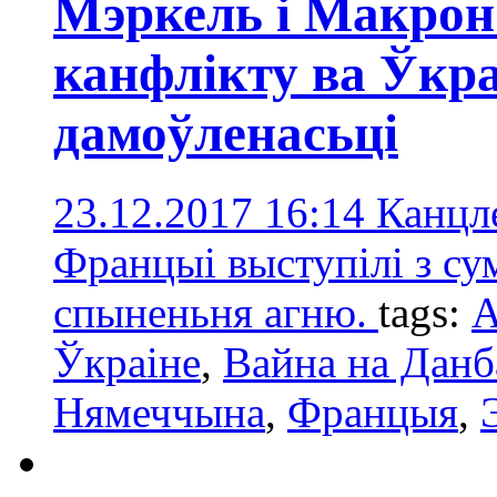
Мэркель і Макрон 
канфлікту ва Ўкр
дамоўленасьці
23.12.2017 16:14
Канцл
Францыі выступілі з су
спыненьня агню.
tags:
А
Ўкраіне
,
Вайна на Данб
Нямеччына
,
Францыя
,