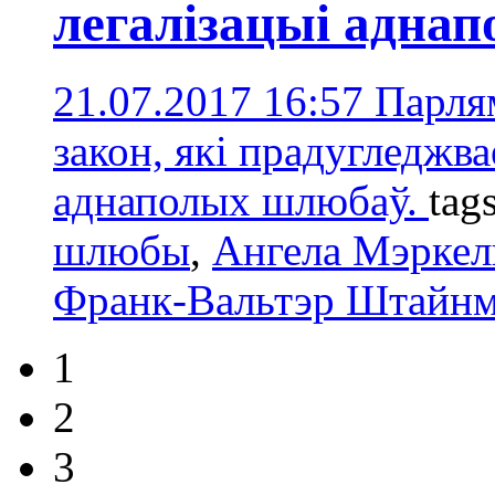
легалізацыі адна
21.07.2017 16:57
Парля
закон, які прадугледжв
аднаполых шлюбаў.
tag
шлюбы
,
Ангелa Мэркел
Франк-Вальтэр Штайнм
1
2
3