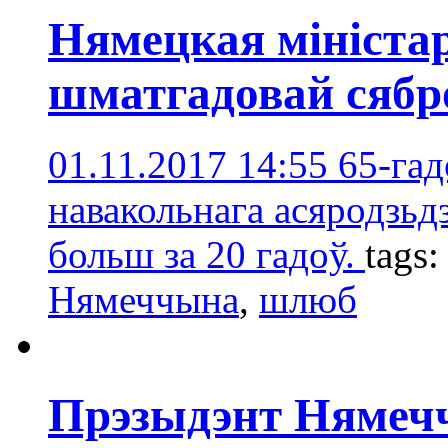
Нямецкая міністар
шматгадовай сябр
01.11.2017 14:55
65-гад
навакольнага асяродзьдз
больш за 20 гадоў.
tags
Нямеччына
,
шлюб
Прэзыдэнт Нямечч