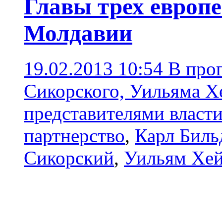
Главы трех европ
Молдавии
19.02.2013 10:54
В про
Сикорского, Уильяма Хе
представителями власт
партнерство
,
Карл Биль
Сикорский
,
Уильям Хе