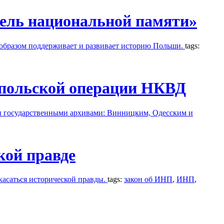
ель национальной памяти»
образом поддерживает и развивает историю Польши.
tags:
 польской операции НКВД
и государственными архивами: Винницким, Одесским и
кой правде
асаться исторической правды.
tags:
закон об ИНП
,
ИНП
,