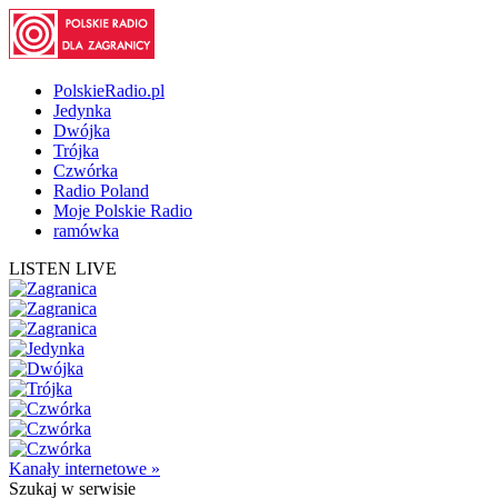
PolskieRadio.pl
Jedynka
Dwójka
Trójka
Czwórka
Radio Poland
Moje Polskie Radio
ramówka
LISTEN LIVE
Kanały internetowe »
Szukaj
w serwisie