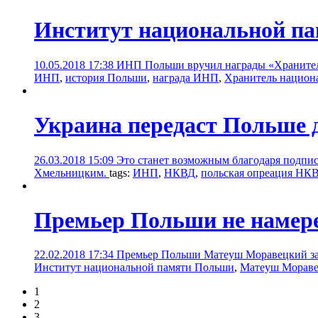
Институт национальной па
10.05.2018 17:38
ИНП Польши вручил награды «Хранитель
ИНП
,
история Польши
,
награда ИНП
,
Хранитель национ
Украина передаст Польше 
26.03.2018 15:09
Это станет возможным благодаря подпи
Хмельницким.
tags:
ИНП
,
НКВД
,
польская опреация НК
Премьер Польши не намере
22.02.2018 17:34
Премьер Польши Матеуш Моравецкий зая
Институт национальной памяти Польши
,
Матеуш Морав
1
2
3