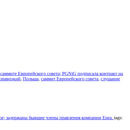
саммите Европейского совета; PGNiG подписала контракт на
оравецкий
,
Польша
,
саммит Европейского совета
,
слушание
е; задержаны бывшие члены правления компании Enea.
tags: