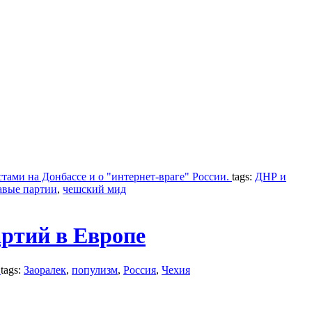
стами на Донбассе и о "интернет-враге" России.
tags:
ДНР и
авые партии
,
чешский мид
ртий в Европе
.
tags:
Заоралек
,
популизм
,
Россия
,
Чехия