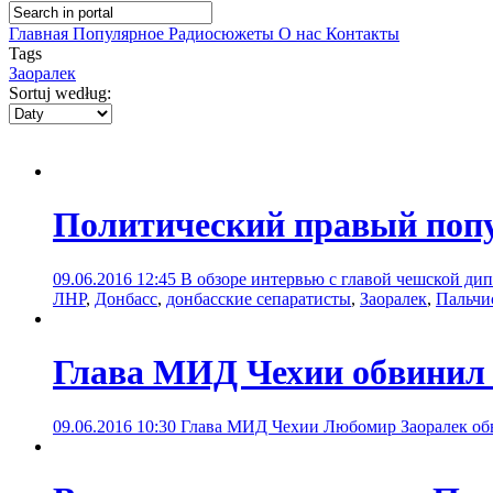
Главная
Популярное
Радиосюжеты
О нас
Контакты
Tags
Заоралек
Sortuj według:
Политический правый попу
09.06.2016 12:45
В обзоре интервью с главой чешской дип
ЛНР
,
Донбасс
,
донбасские сепаратисты
,
Заоралек
,
Пальчи
Глава МИД Чехии обвинил 
09.06.2016 10:30
Глава МИД Чехии Любомир Заоралек обв