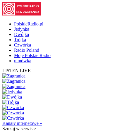
PolskieRadio.pl
Jedynka
Dwójka
Trójka
Czwórka
Radio Poland
Moje Polskie Radio
ramówka
LISTEN LIVE
Kanały internetowe »
Szukaj
w serwisie