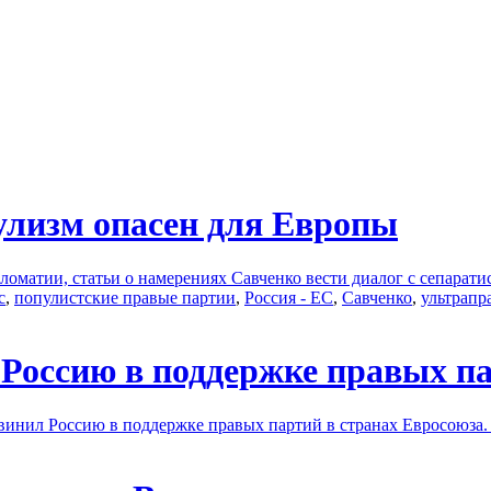
лизм опасен для Европы
ломатии, статьи о намерениях Савченко вести диалог с сепарати
с
,
популистские правые партии
,
Россия - ЕС
,
Савченко
,
ультрапр
Россию в поддержке правых па
инил Россию в поддержке правых партий в странах Евросоюза