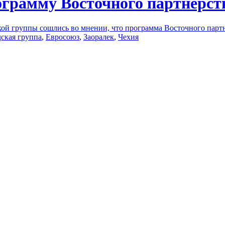
грамму Восточного партнерст
й группы сошлись во мнении, что программа Восточного парт
ская группа
,
Евросоюз
,
Заоралек
,
Чехия