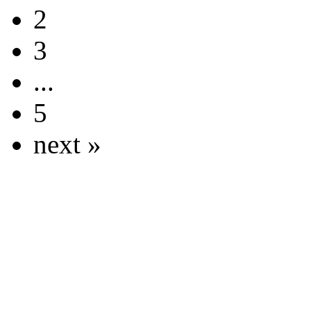
2
3
...
5
next »