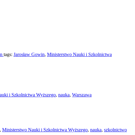
in
tags:
Jarosław Gowin
,
Ministerstwo Nauki i Szkolnictwa
auki i Szkolnictwa Wyższego
,
nauka
,
Warszawa
,
Ministerstwo Nauki i Szkolnictwa Wyższego
,
nauka
,
szkolnictwo