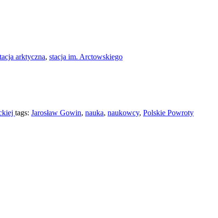
tacja arktyczna
,
stacja im. Arctowskiego
ckiej
tags:
Jarosław Gowin
,
nauka
,
naukowcy
,
Polskie Powroty