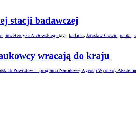
ej stacji badawczej
cznej im. Henryka Arctowskiego
tags:
badania
,
Jarosław Gowin
,
nauka
,
s
naukowcy wracają do kraju
olskich Powrotów” - programu Narodowej Agencji Wymiany Akademi