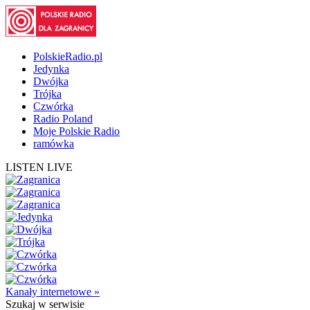
PolskieRadio.pl
Jedynka
Dwójka
Trójka
Czwórka
Radio Poland
Moje Polskie Radio
ramówka
LISTEN LIVE
Kanały internetowe »
Szukaj
w serwisie