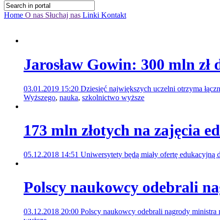
Home
O nas
Słuchaj nas
Linki
Kontakt
Jarosław Gowin: 300 mln zł d
03.01.2019 15:20
Dziesięć największych uczelni otrzyma łącz
Wyższego
,
nauka
,
szkolnictwo wyższe
173 mln złotych na zajęcia e
05.12.2018 14:51
Uniwersytety będą miały ofertę edukacyjną d
Polscy naukowcy odebrali na
03.12.2018 20:00
Polscy naukowcy odebrali nagrody ministra