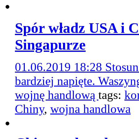
Spór władz USA i C
Singapurze
01.06.2019 18:28
Stosun
bardziej napięte. Waszyn
wojnę handlową
tags:
ko
Chiny
,
wojna handlowa