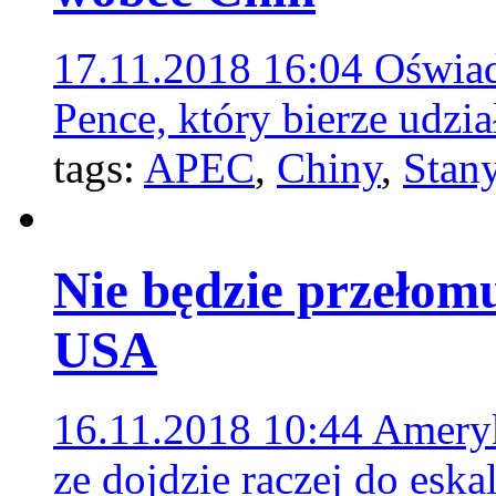
17.11.2018 16:04
Oświad
Pence, który bierze udz
tags:
APEC
,
Chiny
,
Stan
Nie będzie przełom
USA
16.11.2018 10:44
Ameryk
ze dojdzie raczej do esk