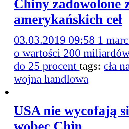
Chiny zadowolone z
amerykańskich ceł
03.03.2019 09:58
1 marc
o wartości 200 miliardó
do 25 procent
tags:
cła n
wojna handlowa
USA nie wycofają s
wobec Chin