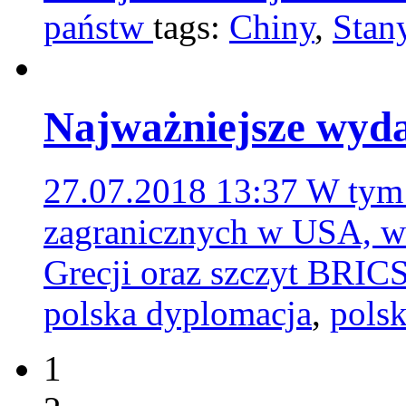
państw
tags:
Chiny
,
Stan
Najważniejsze wyda
27.07.2018 13:37
W tym 
zagranicznych w USA, wa
Grecji oraz szczyt BRIC
polska dyplomacja
,
polsk
1