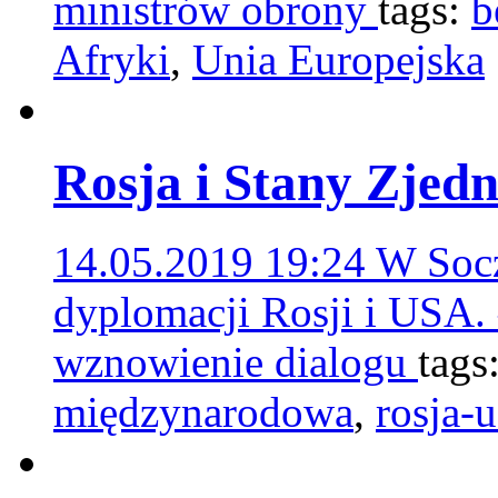
ministrów obrony
tags:
b
Afryki
,
Unia Europejska
Rosja i Stany Zjed
14.05.2019 19:24
W Socz
dyplomacji Rosji i USA.
wznowienie dialogu
tags
międzynarodowa
,
rosja-u