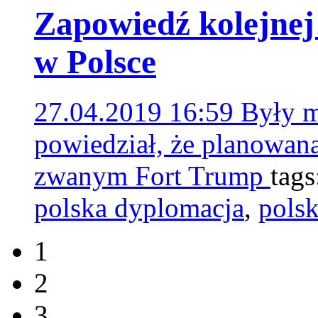
Zapowiedź kolejne
w Polsce
27.04.2019 16:59
Były m
powiedział, że planowana
zwanym Fort Trump
tag
polska dyplomacja
,
polsk
1
2
3