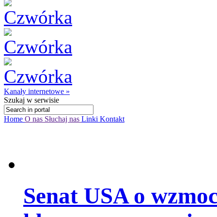
Kanały internetowe »
Szukaj
w serwisie
Home
O nas
Słuchaj nas
Linki
Kontakt
Senat USA o wzmocn