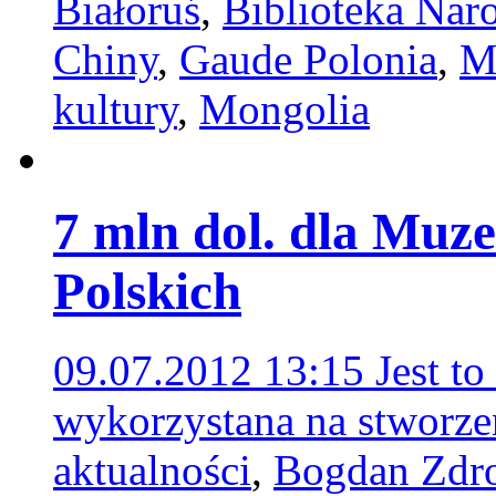
Białoruś
,
Biblioteka Na
Chiny
,
Gaude Polonia
,
Mi
kultury
,
Mongolia
7 mln dol. dla Muz
Polskich
09.07.2012 13:15
Jest to
wykorzystana na stworz
aktualności
,
Bogdan Zdr