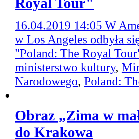
Royal Tour"
16.04.2019 14:05
W Amer
w Los Angeles odbyła si
"Poland: The Royal Tou
ministerstwo kultury
,
Min
Narodowego
,
Poland: Th
Obraz „Zima w mał
do Krakowa