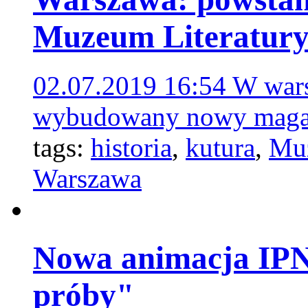
Muzeum Literatur
02.07.2019 16:54
W wars
wybudowany nowy magaz
tags:
historia
,
kutura
,
Muz
Warszawa
Nowa animacja IPN
próby"