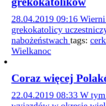
grekokatolików
28.04.2019 09:16
Wierni
grekokatolicy uczestnicz
nabożeństwach
tags:
cer
Wielkanoc
Coraz więcej Polak
22.04.2019 08:33
W tym 
wyjazdów w okresie wie