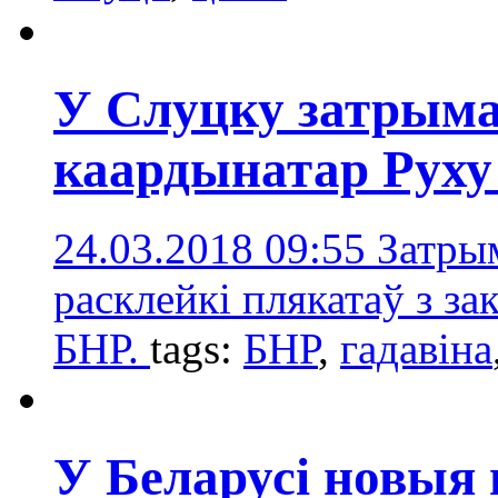
У Слуцку затрым
каардынатар Руху
24.03.2018 09:55
Затры
расклейкі плякатаў з за
БНР.
tags:
БНР
,
гадавінa
У Беларусі новыя 