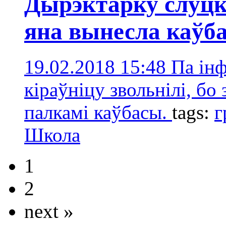
Дырэктарку слуцк
яна вынесла каўб
19.02.2018 15:48
Па ін
кіраўніцу звольнілі, бо
палкамі каўбасы.
tags:
г
Школа
1
2
next »