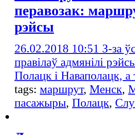
перавозак: маршр
рэйсы
26.02.2018 10:51
З-за ў
правілаў адмянілі рэйс
Полацк і Наваполацк, а
tags:
маршрут
,
Менск
,
М
пасажыры
,
Полацк
,
Слу