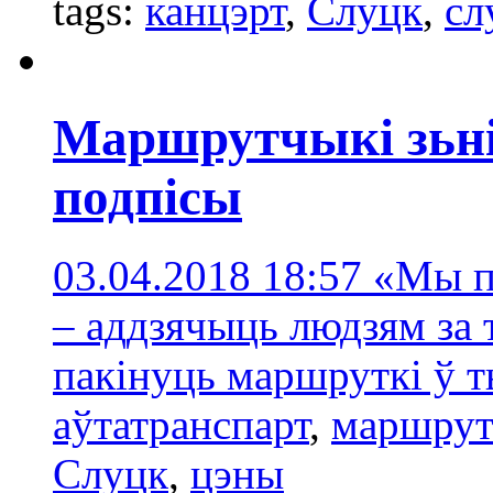
tags:
канцэрт
,
Слуцк
,
сл
Маршрутчыкі зьніз
подпісы
03.04.2018 18:57
«Мы п
– аддзячыць людзям за т
пакінуць маршруткі ў 
аўтатранспарт
,
маршрут
Слуцк
,
цэны