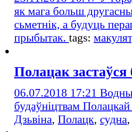
як мага больш другасных
сьметнік, а будуць пер
прыбытак.
tags:
макуля
Полацак застаўся 
06.07.2018 17:21
Водныя
будаўніцтвам Полацкай 
Дзьвінa
,
Полацк
,
судна