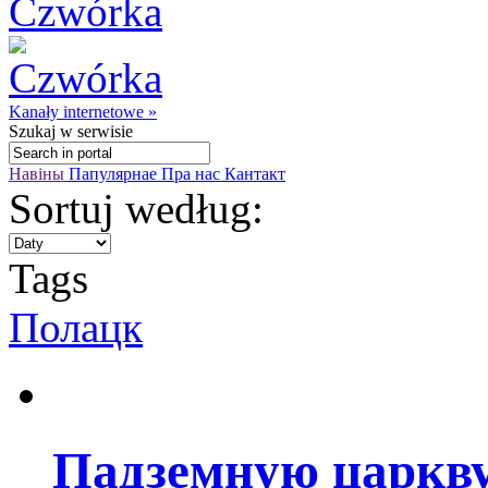
Kanały internetowe »
Szukaj
w serwisie
Навіны
Папулярнае
Пра нас
Кантакт
Sortuj według:
Tags
Полацк
Падземную царкву 