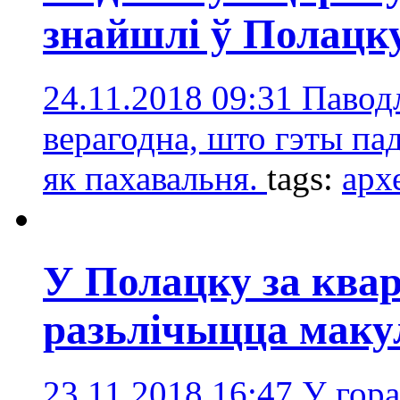
знайшлі ў Полацк
24.11.2018 09:31
Паводл
верагодна, што гэты п
як пахавальня.
tags:
арх
У Полацку за ква
разьлічыцца маку
23.11.2018 16:47
У гора