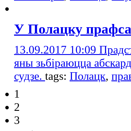
У Полацку прафсаю
13.09.2017 10:09
Прадст
яны зьбіраюцца абскард
судзе.
tags:
Полацк
,
пра
1
2
3