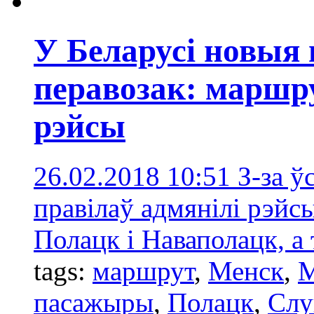
У Беларусі новыя 
перавозак: маршр
рэйсы
26.02.2018 10:51
З-за ў
правілаў адмянілі рэйс
Полацк і Наваполацк, а
tags:
маршрут
,
Менск
,
М
пасажыры
,
Полацк
,
Слу