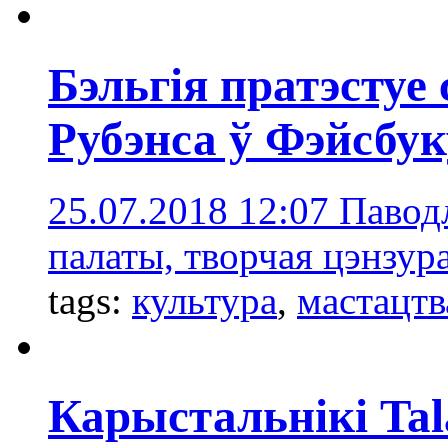
Бэльгія пратэстуе
Рубэнса ў Фэйсбук
25.07.2018 12:07
Павод
палаты, творчая цэнзур
tags:
культура
,
мастацтв
Карыстальнікі Tal