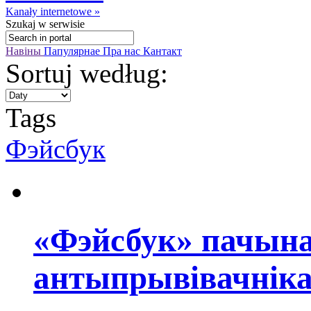
Kanały internetowe »
Szukaj
w serwisie
Навіны
Папулярнае
Пра нас
Кантакт
Sortuj według:
Tags
Фэйсбук
«Фэйсбук» пачына
антыпрывівачніка