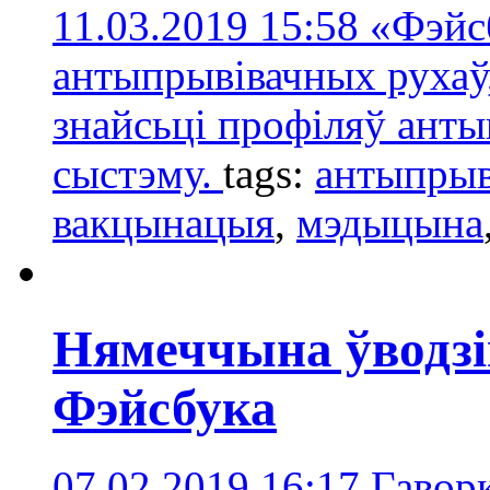
11.03.2019 15:58
«Фэйс
антыпрывівачных рухаў,
знайсьці профіляў ант
сыстэму.
tags:
антыпрыв
вакцынацыя
,
мэдыцына
Нямеччына ўводзі
Фэйсбука
07.02.2019 16:17
Гаворк