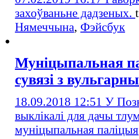
захоўваньне дадзеных.
Нямеччына
,
Фэйсбук
Муніцыпальная па
сувязі з вульгарн
18.09.2018 12:51
У Позн
выклікалі для дачы тлу
муніцыпальная паліцыя