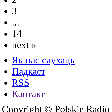
3
...
14
next »
Як нас слухаць
Падкаст
RSS
Кантакт
Copyright © Polskie Radio