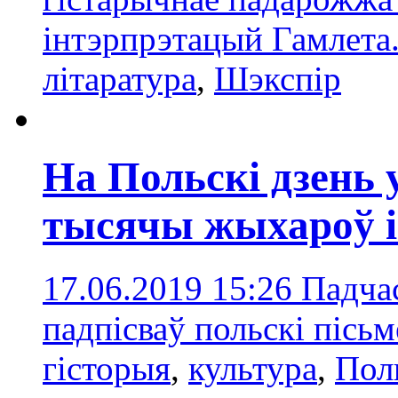
інтэрпрэтацый Гамлета
літаратура
,
Шэкспір
На Польскі дзень
тысячы жыхароў і
17.06.2019 15:26
Падчас
падпісваў польскі пісь
гісторыя
,
культура
,
Пол