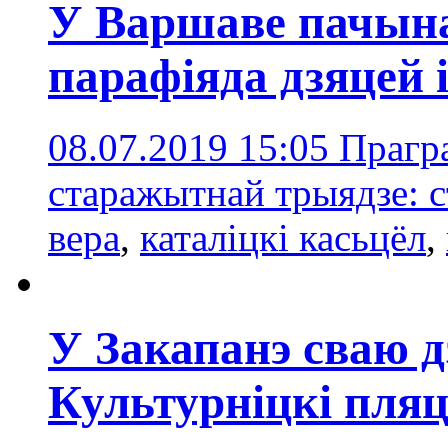
У Варшаве пачын
парафіяда дзяцей і
08.07.2019 15:05
Прагра
старажытнай трыядзе: с
вера
,
каталіцкі касьцёл
,
У Закапанэ сваю д
Культурніцкі пляц