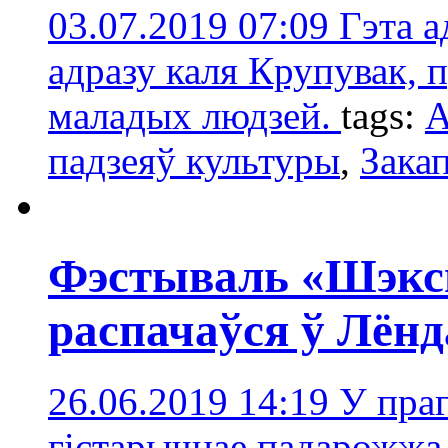
03.07.2019 07:09
Гэта а
адразу каля Крупувак, 
маладых людзей.
tags:
А
падзеяў культуры
,
Зака
Фэстываль «Шэксп
распачаўся ў Лёнд
26.06.2019 14:19
У пра
гістарычнае падарожжа