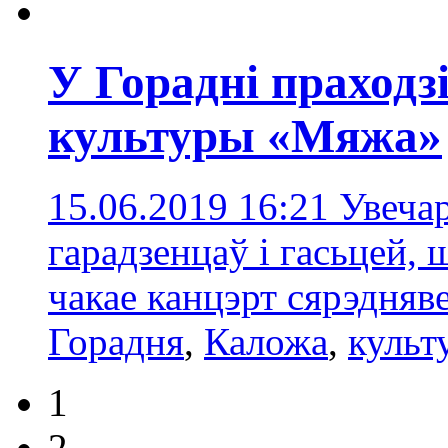
У Горадні праходз
культуры «Мяжа»
15.06.2019 16:21
Увечар
гарадзенцаў і гасьцей,
чакае канцэрт сярэдняв
Горадня
,
Каложа
,
культ
1
2