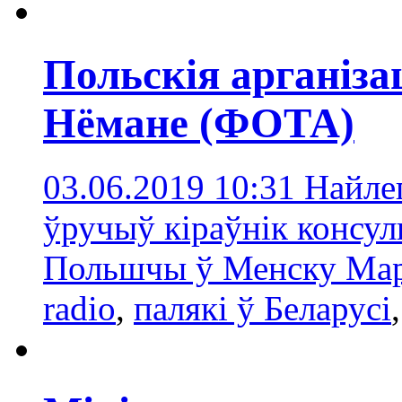
Польскія арганіза
Нёмане (ФОТА)
03.06.2019 10:31
Найле
ўручыў кіраўнік консу
Польшчы ў Менску Мар
radio
,
палякі ў Беларусі