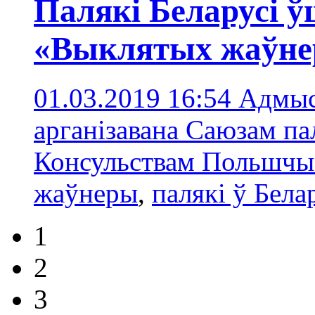
Палякі Беларусі 
«Выклятых жаўне
01.03.2019 16:54
Адмыс
арганізавана Саюзам па
Консульствам Польшчы 
жаўнеры
,
палякі ў Бела
1
2
3