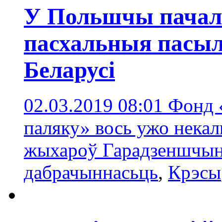
У Польшчы пачал
пасхальныя пасыл
Беларусі
02.03.2019 08:01
Фонд 
паляку» вось ужо некал
жыхароў Гарадзеншчын
дабрачыннасьць
,
Крэсы