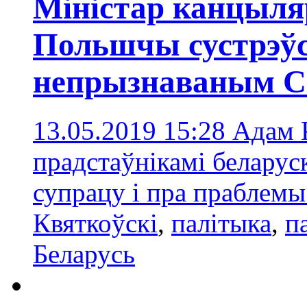
Міністар канцыля
Польшчы сустрэўс
непрызнаваным 
13.05.2019 15:28
Адам К
прадстаўнікамі беларус
супрацу і пра праблемы
Квяткоўскі
,
палітыка
,
п
Беларусь