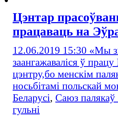
Цэнтар прасоўван
працаваць на Эўр
12.06.2019 15:30
«Мы зь
заангажаваліся ў працу
цэнтру,бо менскім паляк
носьбітамі польскай мо
Беларусі
,
Саюз палякаў 
гульні