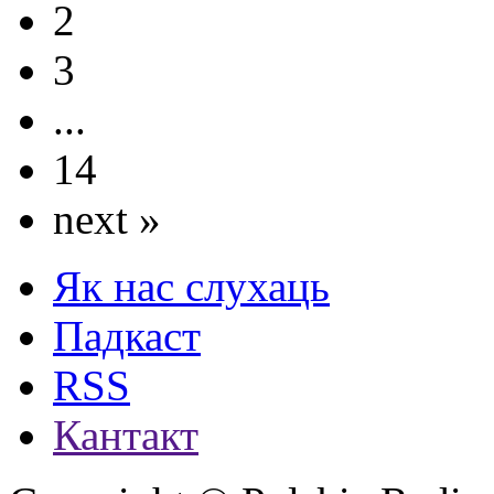
2
3
...
14
next »
Як нас слухаць
Падкаст
RSS
Кантакт