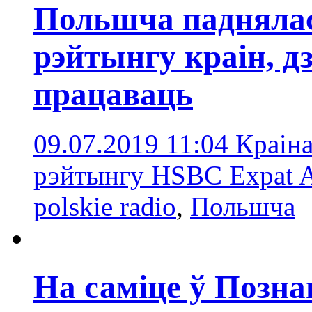
Польшча паднялас
рэйтынгу краін, д
працаваць
09.07.2019 11:04
Краіна
рэйтынгу HSBC Expat A
polskie radio
,
Польшчa
На саміце ў Позна