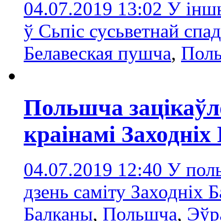
04.07.2019 13:02
У інш
ў Сьпіс сусьветнай спа
Белавеская пушча
,
Пол
Польшча зацікаў
краінамі Заходніх
04.07.2019 12:40
У поль
дзень саміту Заходніх 
Балканы
,
Польшчa
,
Эўр