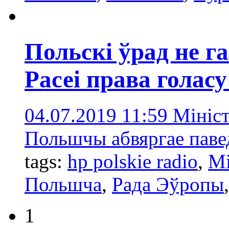
Польскі ўрад не г
Расеі права голасу
04.07.2019 11:59
Мініс
Польшчы абвяргае паве
tags:
hp polskie radio
,
Мі
Польшчa
,
Радa Эўропы
1