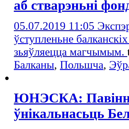
аб стварэньні фон
05.07.2019 11:05
Экспэ
ўступленьне балканскіх
зьяўляецца магчымым.
Балканы
,
Польшчa
,
Эўр
ЮНЭСКА: Павінна
ўнікальнасьць Бе