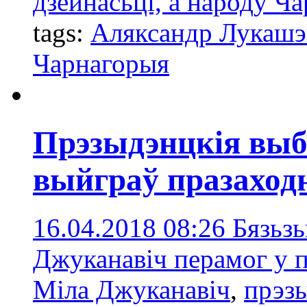
дзейнасьці, а народу Ча
tags:
Аляксандр Лукашэ
Чарнагорыя
Прэзыдэнцкія выб
выйграў празаход
16.04.2018 08:26
Бязьз
Джуканавіч перамог у
Міла Джуканавіч
,
прэз