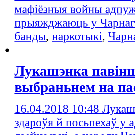
мафіёзныя войны адпуж
прыяжджаюць у Чарнаг
банды
,
наркотыкі
,
Чарн
Лукашэнка павінш
выбраньнем на па
16.04.2018 10:48
Лукаш
здароўя й посьпехаў у 