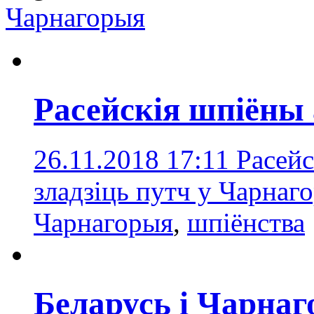
Чарнагорыя
Расейскія шпіёны
26.11.2018 17:11
Расейс
зладзіць путч у Чарнаг
Чарнагорыя
,
шпіёнства
Беларусь і Чарна