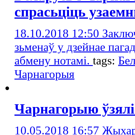
спрасьціць узаемн
18.10.2018 12:50
Заклю
зьменаў у дзейнае паг
абмену нотамі.
tags:
Бел
Чарнагорыя
Чарнагорыю ўзялі
10.05.2018 16:57
Жыхар