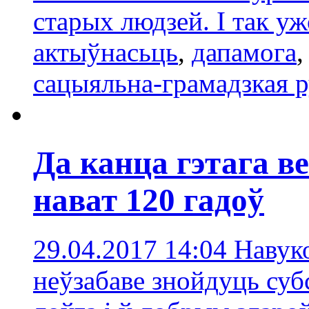
старых людзей. І так у
актыўнасьць
,
дапамога
сацыяльна-грамадзкая 
Да канца гэтага в
нават 120 гадоў
29.04.2017 14:04
Навук
неўзабаве знойдуць суб