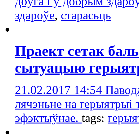
доўга і ў добрым здаро
здароўе
,
старасьць
Праект сетак бал
сытуацыю герыят
21.02.2017 14:54
Павод
лячэньне на герыятрыі 
эфэктыўнае.
tags:
герыя