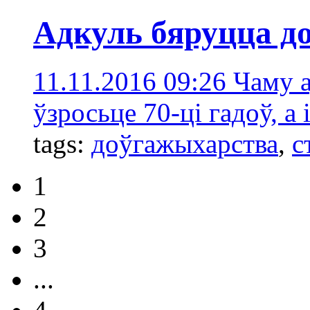
Адкуль бяруцца 
11.11.2016 09:26
Чаму а
ўзросьце 70-ці гадоў, 
tags:
доўгажыхарства
,
с
1
2
3
...