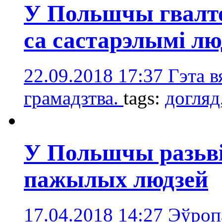
У Польшчы гвалто
са састарэлымі лю
22.09.2018 17:37
Гэта в
грамадзтва.
tags:
догляд
У Польшчы разьв
пажылых людзей
17.04.2018 14:27
Эўроп