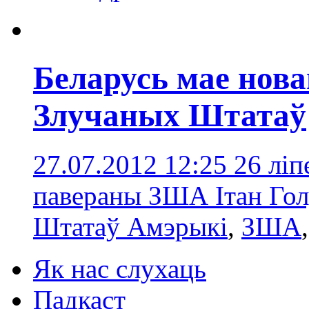
Беларусь мае нова
Злучаных Штатаў
27.07.2012 12:25
26 лі
павераны ЗША Ітан Го
Штатаў Амэрыкі
,
ЗША
Як нас слухаць
Падкаст