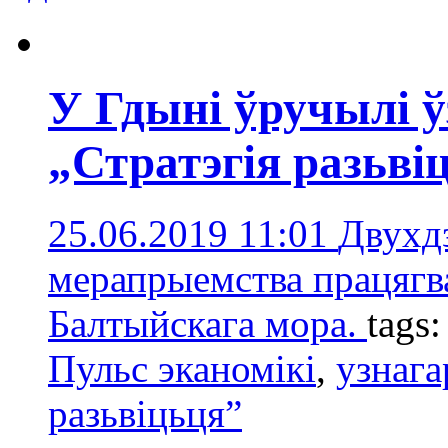
У Гдыні ўручылі 
„Стратэгія разьві
25.06.2019 11:01
Двухд
мерапрыемства працягв
Балтыйскага мора.
tags
Пульс эканомікі
,
узнаг
разьвіцьця”