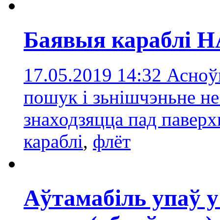
Баявыя караблі 
17.05.2019 14:32
Асноўн
пошук і зьнішчэньне не
знаходзяцца пад павер
караблі
,
флёт
Аўтамабіль упаў у