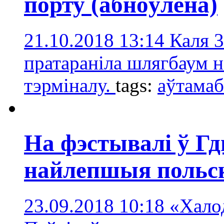
порту (абноўлена)
21.10.2018 13:14
Каля 3
пратараніла шлягбаум н
тэрміналу.
tags:
аўтамаб
На фэстывалі ў Г
найлепшыя польск
23.09.2018 10:18
«Хало