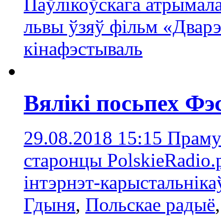
Паўлікоўскага атрымал
львы ўзяў фільм «Дварэ
кінафэстываль
Вялікі посьпех Ф
29.08.2018 15:15
Праму
старонцы PolskieRadio.p
інтэрнэт-карыстальніка
Гдыня
,
Польскае радыё