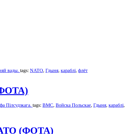
хняй вады.
tags:
NATO
,
Гдыня
,
караблі
,
флёт
(ФОТА)
фа Пілсудзкага.
tags:
ВМС
,
Войска Польскае
,
Гдыня
,
караблі
,
NATO (ФОТА)