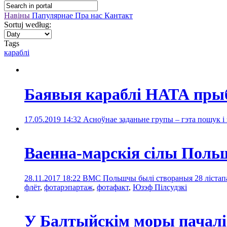
Навіны
Папулярнае
Пра нас
Кантакт
Sortuj według:
Tags
караблі
Баявыя караблі НАТА пры
17.05.2019 14:32
Асноўнае заданьне групы – гэта пошук і 
Ваенна-марскія сілы Поль
28.11.2017 18:22
ВМС Польшчы былі створаныя 28 лістапа
флёт
,
фотарэпартаж
,
фотафакт
,
Юзэф Пілсудзкі
У Балтыйскім моры пачал