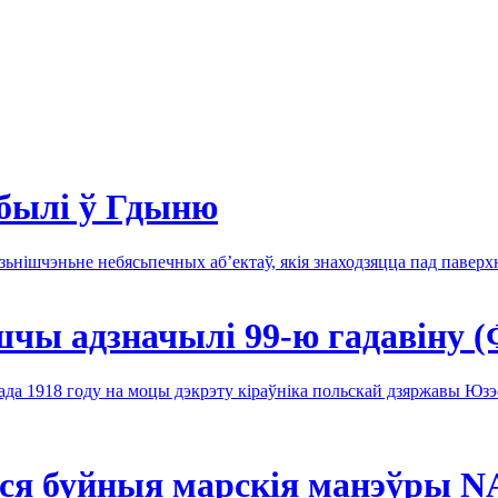
былі ў Гдыню
зьнішчэньне небясьпечных аб’ектаў, якія знаходзяцца пад павер
шчы адзначылі 99-ю гадавіну 
да 1918 году на моцы дэкрэту кіраўніка польскай дзяржавы Юзэ
іся буйныя марскія манэўры 