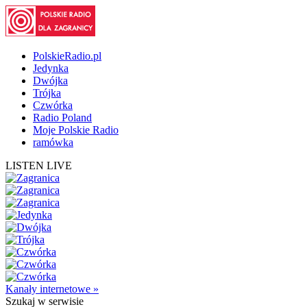
PolskieRadio.pl
Jedynka
Dwójka
Trójka
Czwórka
Radio Poland
Moje Polskie Radio
ramówka
LISTEN LIVE
Kanały internetowe »
Szukaj
w serwisie