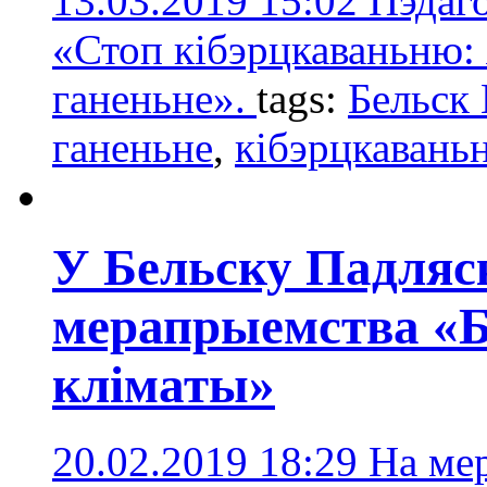
13.03.2019 15:02
Пэдаго
«Стоп кібэрцкаваньню: 
ганеньне».
tags:
Бельск 
ганеньне
,
кібэрцкавань
У Бельску Падляс
мерапрыемства «Б
кліматы»
20.02.2019 18:29
На ме