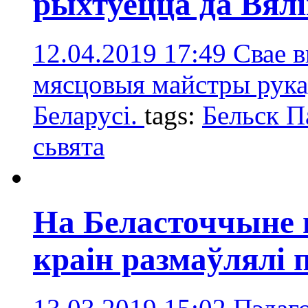
рыхтуецца да Вял
12.04.2019 17:49
Свае 
мясцовыя майстры рукадз
Беларусі.
tags:
Бельск П
сьвята
На Беласточчыне н
краін размаўлялі 