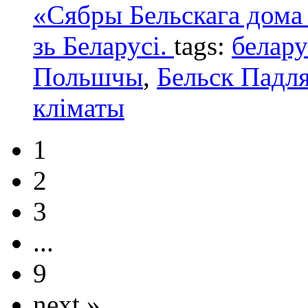
«Сябры Бельскага дома 
зь Беларусі.
tags:
белар
Польшчы
,
Бельск Падля
кліматы
1
2
3
...
9
next »