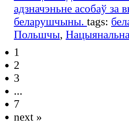
адзначэньне асобаў за в
беларушчыны.
tags:
бел
Польшчы
,
Нацыянальна
1
2
3
...
7
next »