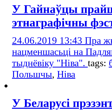
У Гайнаўцы прайш
этнаграфічны фэс
24.06.2019 13:43
Пра ж
нацменшасьці на Падл
тыднёвіку "Ніва".
tags:
Польшчы
,
Ніва
У Беларусі прэзэн