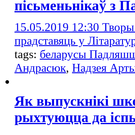
пісьменьнікаў з 
15.05.2019 12:30
Творы
прадставяць у Літарату
tags:
беларусы Падляш
Андрасюк
,
Надзея Арт
Як выпускнікі шко
рыхтуюцца да ісп