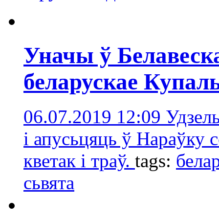
Уначы ў Белавеск
беларускае Купал
06.07.2019 12:09
Удзель
і апусьцяць ў Нараўку с
кветак і траў.
tags:
бела
сьвята