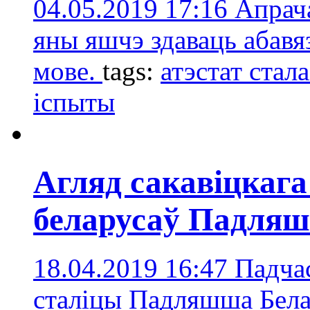
04.05.2019 17:16
Апрача
яны яшчэ здаваць абавя
мове.
tags:
атэстат стала
іспыты
Агляд сакавіцкаг
беларусаў Падляш
18.04.2019 16:47
Падчас
сталіцы Падляшша Бела