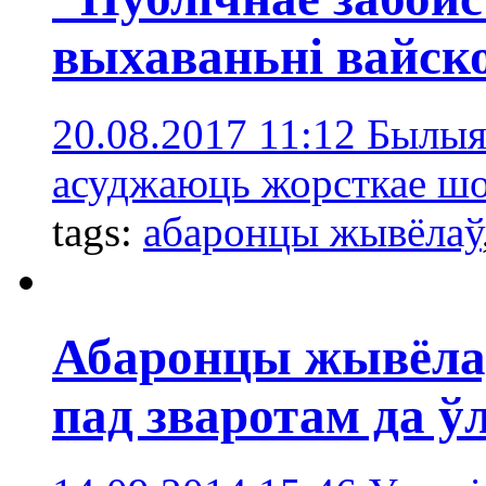
выхаваньні вайск
20.08.2017 11:12
Былыя
асуджаюць жорсткае шоў
tags:
абаронцы жывёлаў
Абаронцы жывёлаў
пад зваротам да ў