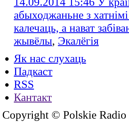
14.09.2014 15:46
У краі
абыходжаньне з хатнімі
калечаць, а нават забів
жывёлы
,
Экалёгія
Як нас слухаць
Падкаст
RSS
Кантакт
Copyright © Polskie Radio