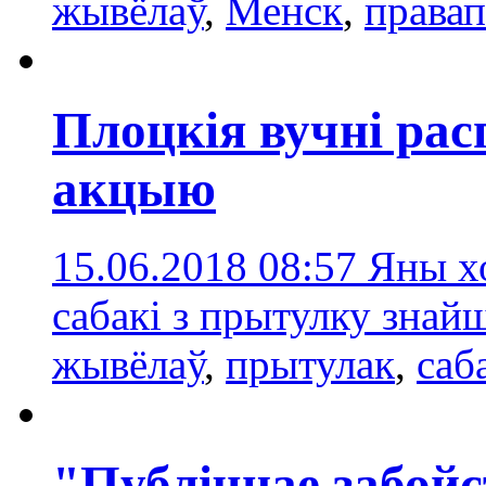
жывёлаў
,
Менск
,
права
Плоцкія вучні ра
акцыю
15.06.2018 08:57
Яны хо
сабакі з прытулку знай
жывёлаў
,
прытулaк
,
саб
"Публічнае забойс