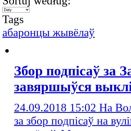
Sortuj według:
Tags
абаронцы жывёлаў
Збор подпісаў за 
завяршыўся выклі
24.09.2018 15:02
На Вол
за збор подпісаў на вул