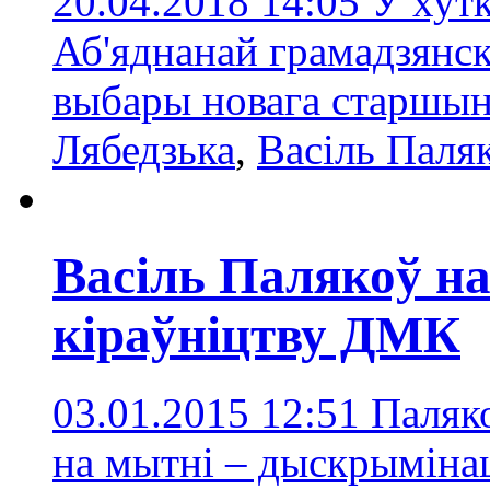
20.04.2018 14:05
У хутк
Аб'яднанай грамадзянск
выбары новага старшын
Лябедзька
,
Васіль Паля
Васіль Палякоў на
кіраўніцтву ДМК
03.01.2015 12:51
Паляко
на мытні – дыскрыміна