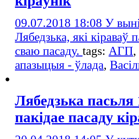
кіраўнік
09.07.2018 18:08
У выні
Лябедзька, які кіраваў 
сваю пасаду.
tags:
АГП
апазыцыя - ўлада
,
Васіл
Лябедзька пасьля
пакідае пасаду кі