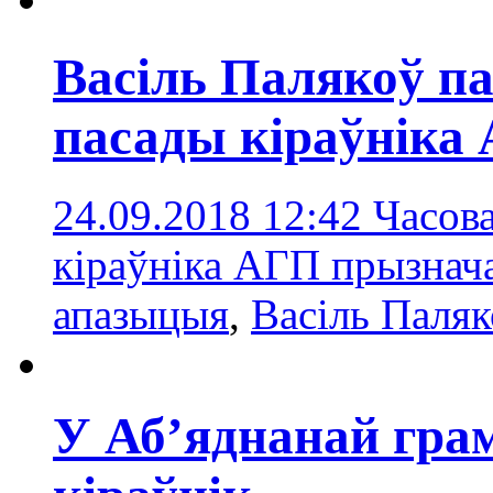
Васіль Палякоў па
пасады кіраўніка
24.09.2018 12:42
Часов
кіраўніка АГП прызнач
апазыцыя
,
Васіль Паля
У Абʼяднанай гра