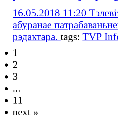
16.05.2018 11:20
Тэлеві
абуранае патрабаваньне
рэдактара.
tags:
TVP Inf
1
2
3
...
11
next »