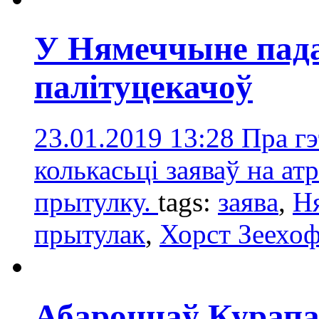
У Нямеччыне пада
палітуцекачоў
23.01.2019 13:28
Пра гэ
колькасьці заяваў на а
прытулку.
tags:
заявa
,
Н
прытулак
,
Хорст Зеехо
Абаронцаў Курапа