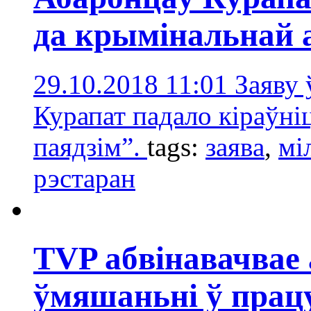
да крымінальнай 
29.10.2018 11:01
Заяву 
Курапат падало кіраўні
паядзім”.
tags:
заявa
,
мі
рэстаран
TVP абвінавачвае
ўмяшаньні ў прац