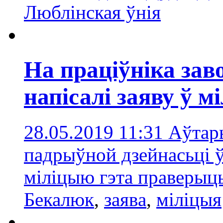
Люблінская ўнія
На праціўніка зав
напісалі заяву ў 
28.05.2019 11:31
Аўтары
падрыўной дзейнасьці ў
міліцыю гэта праверыц
Бекалюк
,
заявa
,
міліцыя