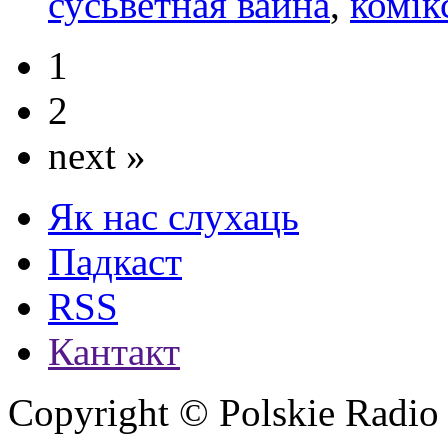
сусьветная вайна
,
комік
1
2
next »
Як нас слухаць
Падкаст
RSS
Кантакт
Copyright © Polskie Radio