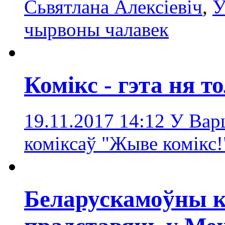
Сьвятлана Алексіевіч
,
У
чырвоны чалавек
Комікс - гэта ня т
19.11.2017 14:12
У Вар
коміксаў "Жыве комікс
Беларускамоўны ко