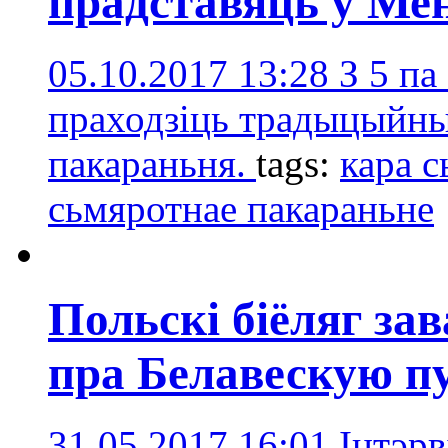
прадставяць у Ме
05.10.2017 13:28
З 5 па
праходзіць традыцыйны
пакараньня.
tags:
кара с
сьмяротнае пакараньне
Польскі біёляг за
пра Белавескую п
31.05.2017 16:01
Інтэр