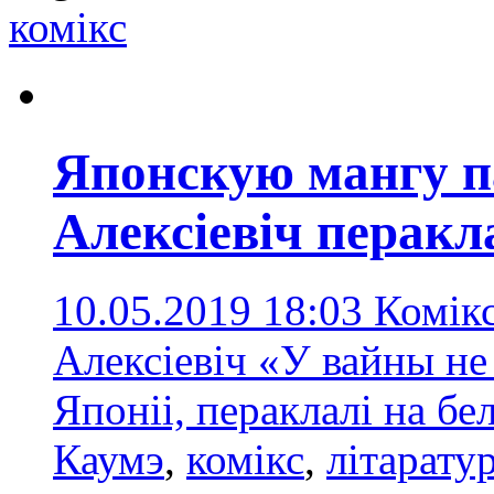
комікс
Японскую мангу п
Алексіевіч перакл
10.05.2019 18:03
Комікс
Алексіевіч «У вайны н
Японіі, пераклалі на б
Каумэ
,
комікс
,
літарату