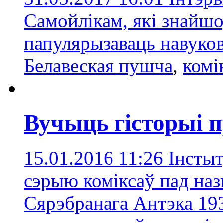
Самойлікам, які знайш
папулярызаваць навуко
Белавеская пушча
,
комі
Вучыць гісторыі п
15.01.2016 11:26
Інсты
сэрыю коміксаў пад на
Сярэбранага Антэка 19