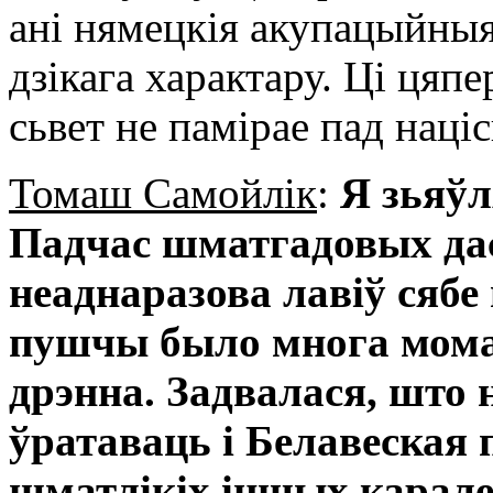
ані нямецкія акупацыйныя
дзікага характару. Ці ця
сьвет не памірае пад наці
Томаш Самойлік
:
Я зьяўл
Падчас шматгадовых дас
неаднаразова лавіў сябе
пушчы было многа моман
дрэнна. Задвалася, што 
ўратаваць і Белавеская 
шматлікіх іншых карале