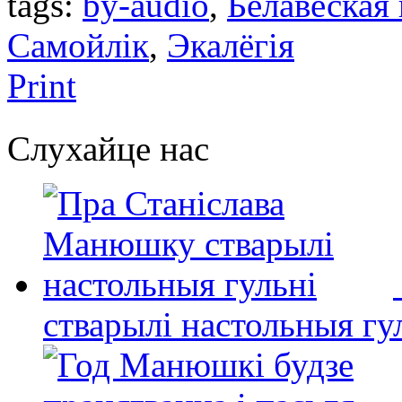
tags:
by-audio
,
Белавеская
Самойлік
,
Экалёгія
Print
Слухайце нас
стварылі настольныя гу