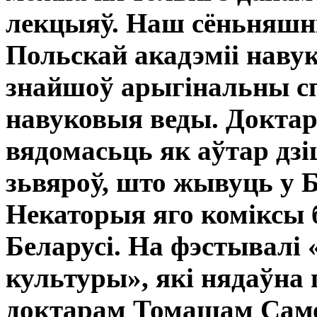
лекцыяў. Наш сёньняшні
Польскай акадэміі наву
знайшоў арыгінальны с
навуковыя веды. Доктар
вядомасьць як аўтар дзі
зьвяроў, што жывуць у 
Некаторыя яго коміксы 
Беларусі. На фэстывалі
культуры», які нядаўна
доктарам Томашам Само