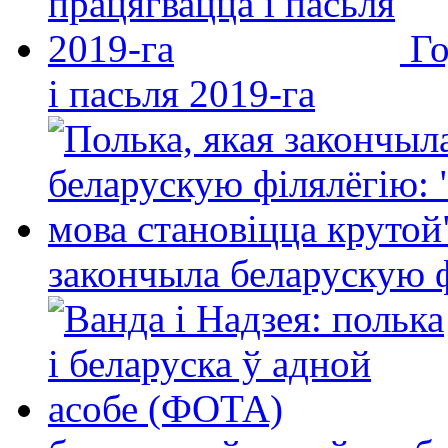
Го
і пасьля 2019-га
закончыла беларускую фі