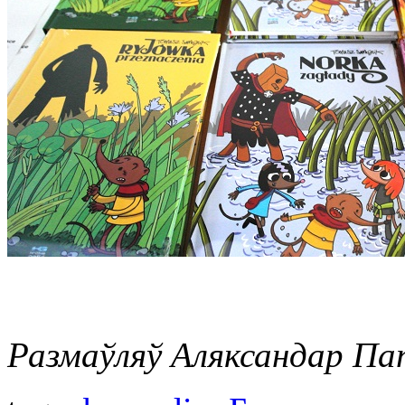
Размаўляў Аляксандар Па