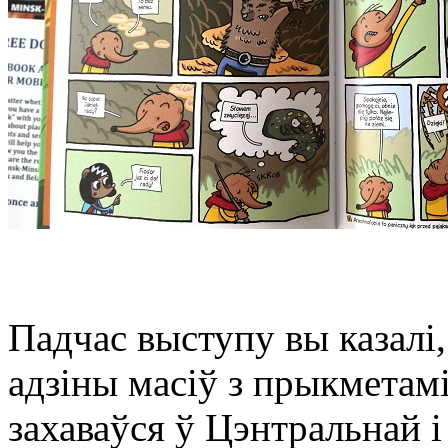
Падчас выступу вы казалі,
адзіны масіў з прыкметамі
захаваўся ў Цэнтральнай і