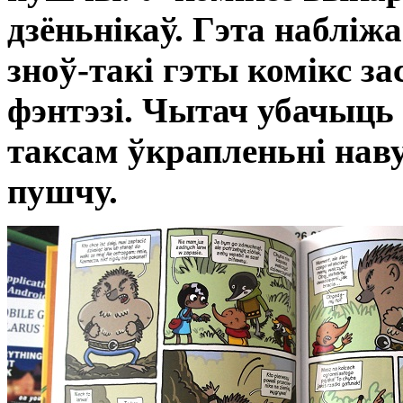
дзёньнікаў. Гэта набліжа
зноў-такі гэты комікс з
фэнтэзі. Чытач убачыць
таксам ўкрапленьні нав
пушчу.