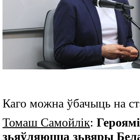
Каго можна ўбачыць на с
Томаш Самойлік
:
Героямі
зьяўляюцца зьвяры Бела