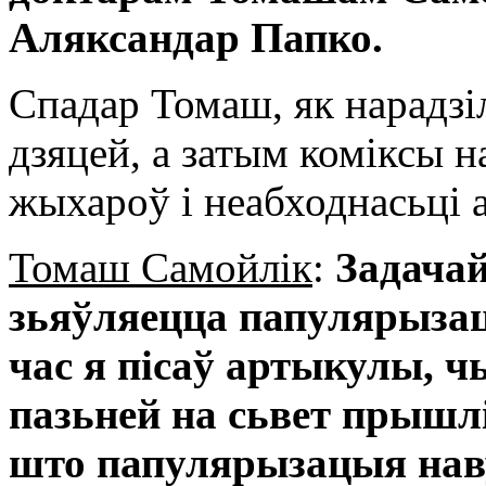
Аляксандар Папко.
Спадар Томаш, як нарадзіл
дзяцей, а затым коміксы н
жыхароў і неабходнасьці 
Томаш Самойлік
:
Задачай
зьяўляецца папулярызац
час я пісаў артыкулы, 
пазьней на сьвет прышлі 
што папулярызацыя наву