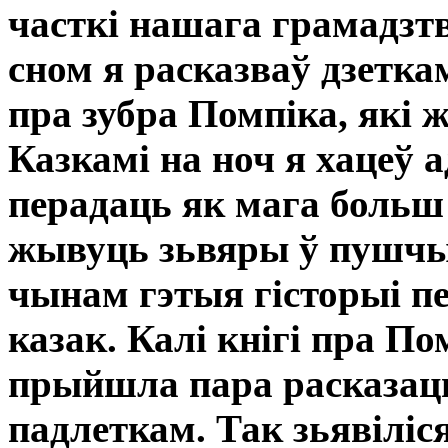
часткі нашага грамадзтв
сном я расказваў дзетк
пра зубра Помпіка, які
Казкамі на ноч я хацеў а
перадаць як мага больш 
жывуць зьвяры ў пушчы
чынам гэтыя гісторыі пе
казак. Калі кнігі пра П
прыйшла пара расказаць
падлеткам. Так зьявіліс