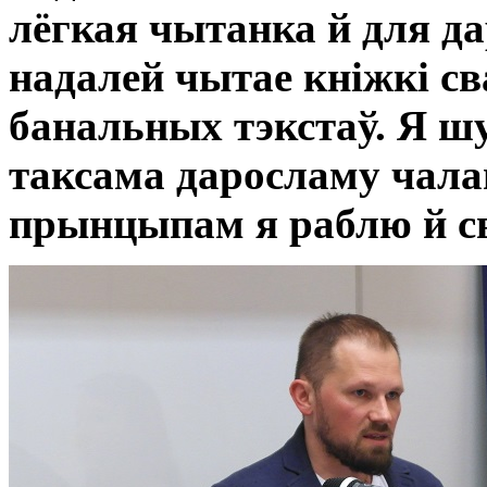
лёгкая чытанка й для дар
надалей чытае кніжкі св
банальных тэкстаў. Я ш
таксама даросламу чалав
прынцыпам я раблю й св