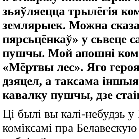
зьяўляецца трылёгія ком
землярыек. Можна сказа
пярсьцёнкаў» у сьвеце
пушчы. Мой апошні комі
«Мёртвы лес». Яго геро
дзяцел, а таксама іншыя
кавалку пушчы, дзе стаі
Ці былі вы калі-небудзь у
коміксамі пра Белавескую