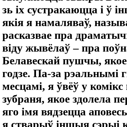
зь іх сустракаюцца і ў 
якія я намаляваў, назыв
расказвае пра драматычн
віду жывёлаў – пра поўн
Белавескай пушчы, якое
годзе. Па-за рэальнымі 
месцамі, я ўвёў у комік
зубраня, якое здолела пе
яго імя вядзецца аповес
я стварыў іншыя сэрыі к