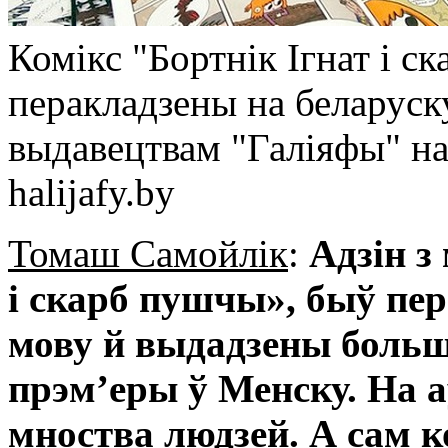
Комікс "Бортнік Ігнат і 
перакладзены на беларус
выдавецтвам "Галіяфы" на
halijafy.by
Томаш Самойлік
:
Адзін з 
і скарб пушчы», быў пе
мову й выдадзены больш 
прэм’еры ў Менску. На 
мноства людзей. А сам 