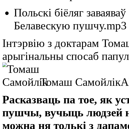
Польскі біёляг заваяваў
Белавескую пушчу.mp3
Інтэрвію з доктарам Тома
арыгінальны спосаб папул
Томаш Самойлік
A
Расказваць па тое, як у
пушчы, вучыць людзей 
можна ня толькі з дапа