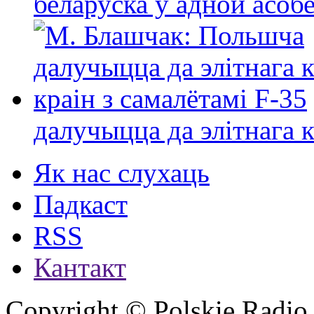
беларуска ў адной асо
далучыцца да элітнага ко
Як нас слухаць
Падкаст
RSS
Кантакт
Copyright © Polskie Radio