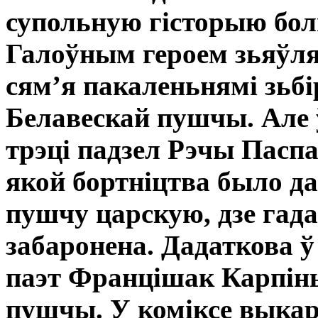
супольную гісторыю бол
Галоўным героем зьяўля
сям’я пакаленьнямі зьбі
Белавескай пушчы. Але 
трэці падзел Рэчы Паспа
якой бортніцтва было да
пушчу царскую, дзе гада
забаронена. Дадаткова ў
паэт Францішак Карпінь
пушчы. У коміксе выкар