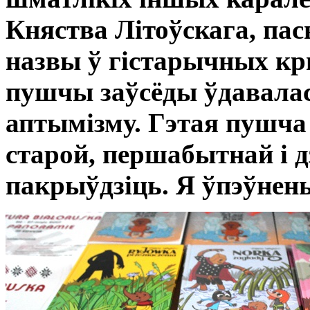
Княства Літоўскага, пась
назвы ў гістарычных кр
пушчы заўсёды ўдавалас
аптымізму. Гэтая пушча
старой, першабытнай і дз
пакрыўдзіць. Я ўпэўнены