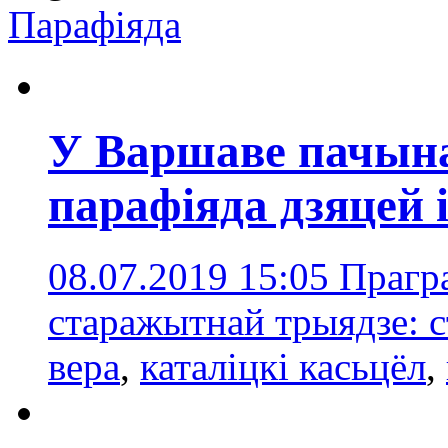
Парафіяда
У Варшаве пачын
парафіяда дзяцей і
08.07.2019 15:05
Прагра
старажытнай трыядзе: с
вера
,
каталіцкі касьцёл
,