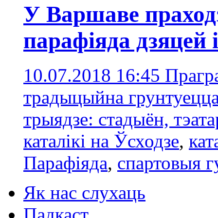
У Варшаве праход
парафіяда дзяцей 
10.07.2018 16:45
Прагр
традыцыйна грунтуецца
трыядзе: стадыён, тэат
каталікі на Ўсходзе
,
кат
Парафіяда
,
спартовыя г
Як нас слухаць
Падкаст