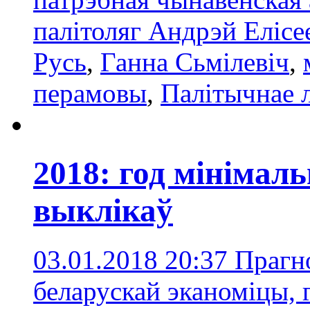
палітоляг Андрэй Елісе
Русь
,
Ганна Сьмілевіч
,
перамовы
,
Палітычнае 
2018: год мінімал
выклікаў
03.01.2018 20:37
Прагно
беларускай эканоміцы,