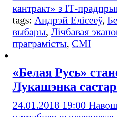
кантракт» з ІТ-прадпры
tags:
Андрэй Елісееў
,
Бе
выбары
,
Лічбавая экано
праграмісты
,
СМІ
«Белая Русь» стан
Лукашэнка састар
24.01.2018 19:00
Навошт
патрэбная чынавенская 