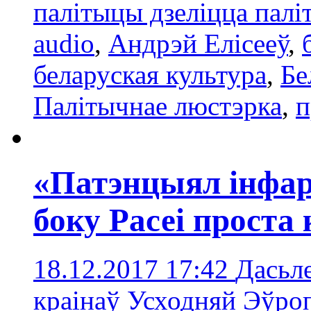
палітыцы дзеліцца палі
audio
,
Андрэй Елісееў
,
беларуская культура
,
Бе
Палітычнае люстэрка
,
п
«Патэнцыял інфар
боку Расеі проста
18.12.2017 17:42
Дасьле
краінаў Усходняй Эўро