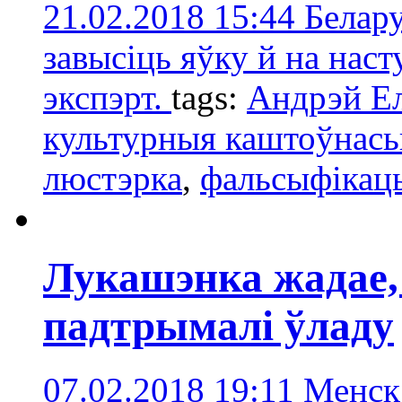
21.02.2018 15:44
Белару
завысіць яўку й на нас
экспэрт.
tags:
Андрэй Ел
культурныя каштоўнась
люстэрка
,
фальсыфікац
Лукашэнка жадае, 
падтрымалі ўладу
07.02.2018 19:11
Менск