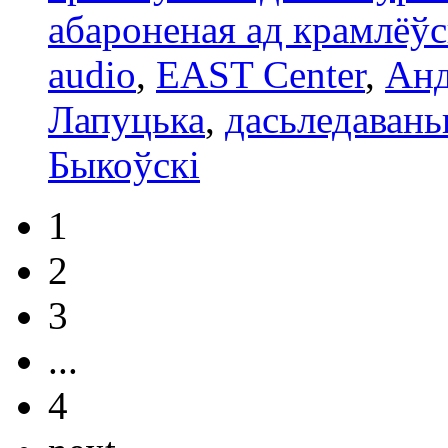
абароненая ад крамлёў
audio
,
EAST Center
,
Анд
Лапуцька
,
дасьледавань
Быкоўскі
1
2
3
...
4