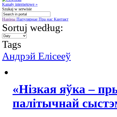
Kanały internetowe »
Szukaj
w serwisie
Навіны
Папулярнае
Пра нас
Кантакт
Sortuj według:
Tags
Андрэй Елісееў
«Нізкая яўка – пр
палітычнай сыст