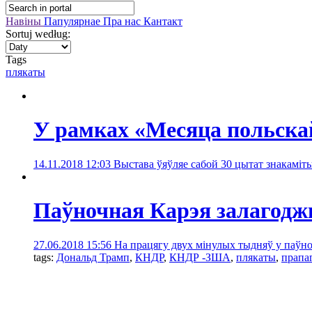
Навіны
Папулярнае
Пра нас
Кантакт
Sortuj według:
Tags
плякаты
У рамках «Месяца польска
14.11.2018 12:03
Выстава ўяўляе сабой 30 цытат знакаміт
Паўночная Карэя залагод
27.06.2018 15:56
На працягу двух мінулых тыдняў у паўно
tags:
Дональд Трамп
,
КНДР
,
КНДР -ЗША
,
плякаты
,
прапа