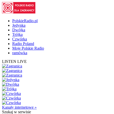
PolskieRadio.pl
Jedynka
Dwójka
Trójka
Czwórka
Radio Poland
Moje Polskie Radio
ramówka
LISTEN LIVE
Kanały internetowe »
Szukaj
w serwisie