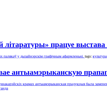
й літаратуры» працуе выстава
ых палякаў у дызайнэрскім графічным афармленьні.
tags:
культура
жвае антыамэрыканскую прапа
чнакарэйскіх крамах антыамэрыканская прадукцыя была заменена
ганда