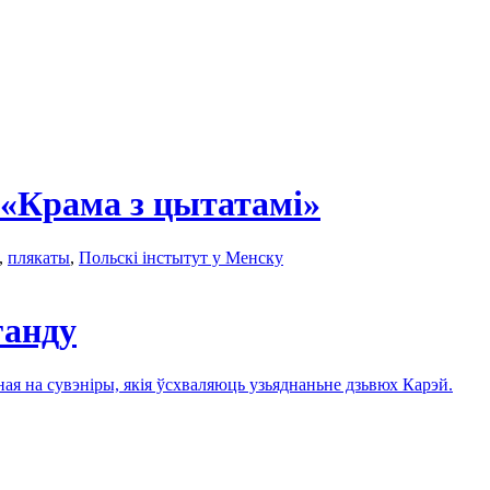
 «Крама з цытатамі»
,
плякаты
,
Польскі інстытут у Менску
ганду
я на сувэніры, якія ўсхваляюць узьяднаньне дзьвюх Карэй.