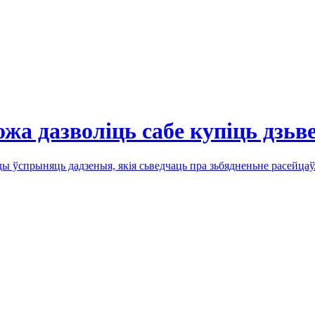
жа дазволіць сабе купіць дзьве
ы ўспрыняць дадзеныя, якія сьведчаць пра зьбядненьне расейцаў