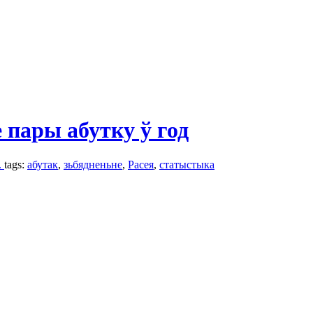
 пары абутку ў год
.
tags:
абутак
,
зьбядненьне
,
Расея
,
статыстыка