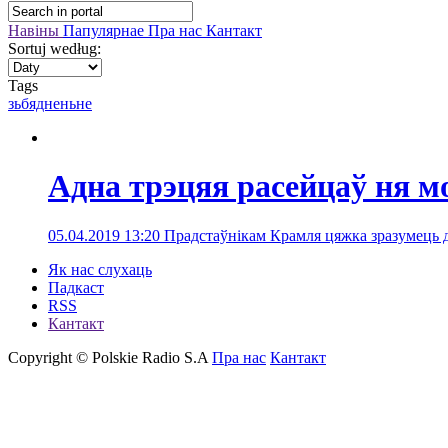
Навіны
Папулярнае
Пра нас
Кантакт
Sortuj według:
Tags
зьбядненьне
Адна трэцяя расейцаў ня мо
05.04.2019 13:20
Прадстаўнікам Крамля цяжка зразумець д
Як нас слухаць
Падкаст
RSS
Кантакт
Copyright © Polskie Radio S.A
Пра нас
Кантакт