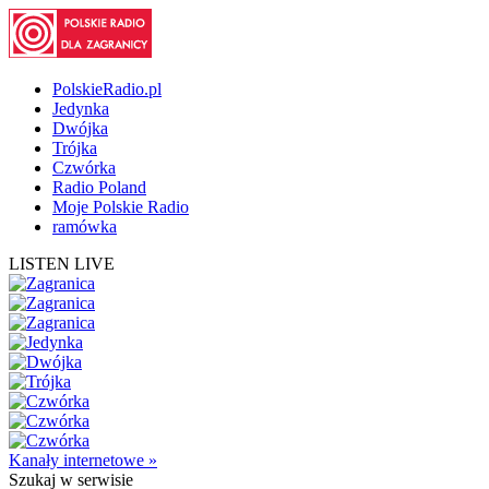
PolskieRadio.pl
Jedynka
Dwójka
Trójka
Czwórka
Radio Poland
Moje Polskie Radio
ramówka
LISTEN LIVE
Kanały internetowe »
Szukaj
w serwisie