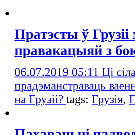
Пратэсты ў Грузіі
правакацыяй з бо
06.07.2019 05:11
Ці сіл
прадэманстраваць ваен
на Грузіі?
tags:
Грузія
,
П
Пахаваньні падводн