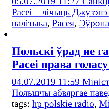
05.07.2019 11:27
Санкцы
Расеі – лічыць Джузэпэ
палітыка
,
Расея
,
Эўроп
Польскі ўрад не г
Расеі права голасу
04.07.2019 11:59
Мініс
Польшчы абвяргае паве
tags:
hp polskie radio
,
Мі