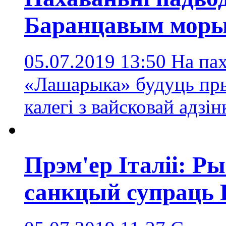
Баранцавым моры,
05.07.2019 13:50
На пах
«Лашарыка» будуць прыс
калегі з вайсковай адзін
Прэм'ер Італіі: Р
санкцый супраць