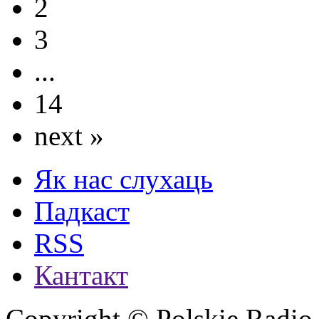
2
3
...
14
next »
Як нас слухаць
Падкаст
RSS
Кантакт
Copyright © Polskie Radio