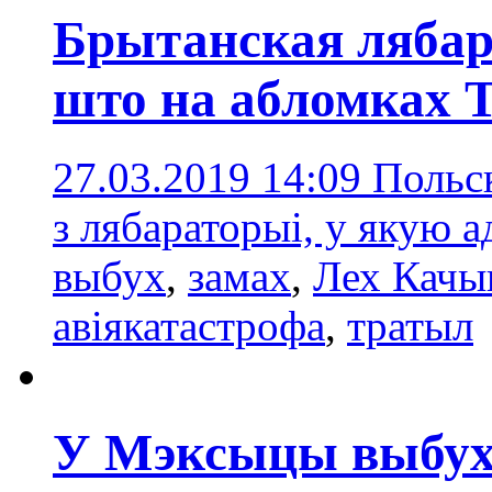
Брытанская лябар
што на абломках 
27.03.2019 14:09
Польск
з лябараторыі, у якую а
выбух
,
замах
,
Лех Качы
авіякатастрофа
,
тратыл
У Мэксыцы выбух