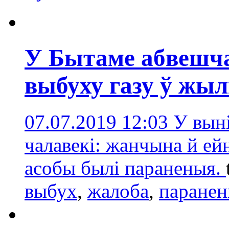
У Бытаме абвешча
выбуху газу ў жы
07.07.2019 12:03
У выні
чалавекі: жанчына й ей
асобы былі параненыя.
выбух
,
жалобa
,
паране