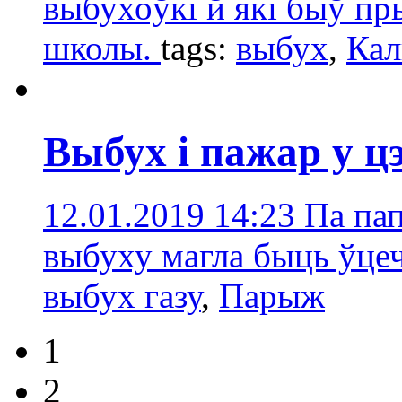
выбухоўкі й які быў пр
школы.
tags:
выбух
,
Кал
Выбух і пажар у 
12.01.2019 14:23
Па па
выбуху магла быць ўцеч
выбух газу
,
Парыж
1
2