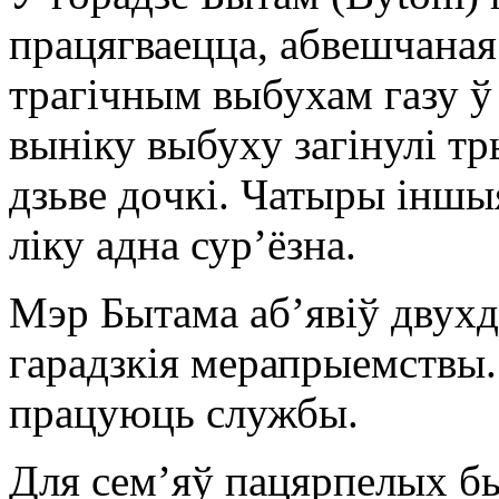
працягваецца, абвешчаная 
трагічным выбухам газу 
выніку выбуху загінулі т
дзьве дoчкі. Чатыры іншы
ліку адна сур’ёзна.
Мэр Бытама аб’явіў двух
гарадзкія мерапрыемствы.
працуюць службы.
Для сем’яў пацярпелых бы