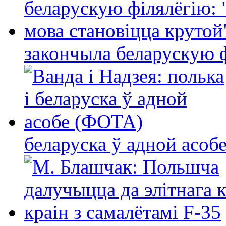
закончыла беларускую фі
беларуска ў адной асо