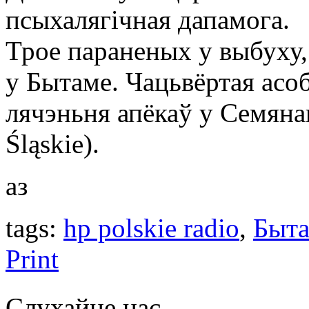
псыхалягічная дапамога.
Трое параненых у выбуху,
у Бытаме. Чацьвёртая асо
лячэньня апёкаў у Семяна
Śląskie).
аз
tags:
hp polskie radio
,
Быт
Print
Слухайце нас