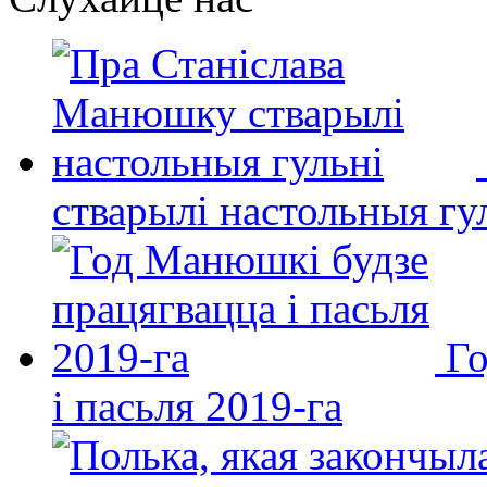
стварылі настольныя гу
Го
і пасьля 2019-га