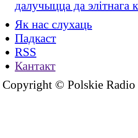
далучыцца да элітнага ко
Як нас слухаць
Падкаст
RSS
Кантакт
Copyright © Polskie Radio