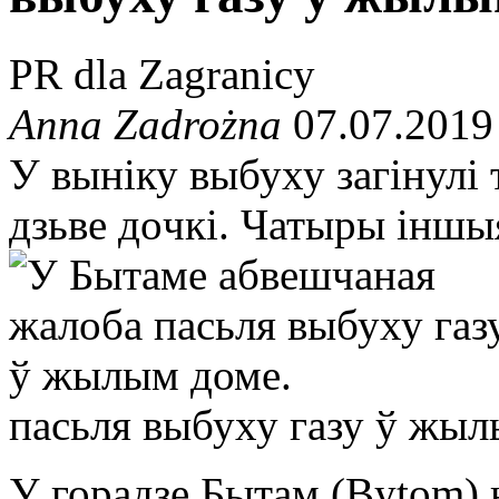
PR dla Zagranicy
Anna Zadrożna
07.07.2019
У выніку выбуху загінулі
дзьве дoчкі. Чатыры іншы
пасьля выбуху газу ў жыл
У горадзе Бытам (Bytom)