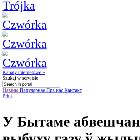
Kanały internetowe »
Szukaj
w serwisie
Навіны
Папулярнае
Пра нас
Кантакт
Print
У Бытаме абвешчан
выбуху газу ў жылы