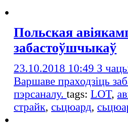
Польская авіякамп
забастоўшчыкаў
23.10.2018 10:49
З чаць
Варшаве праходзіць заба
пэрсаналу.
tags:
LOT
,
ав
страйк
,
сьцюард
,
сьцюа