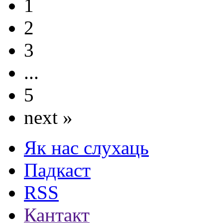
1
2
3
...
5
next »
Як нас слухаць
Падкаст
RSS
Кантакт