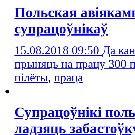
Польская авіякам
супрацоўнікаў
15.08.2018 09:50
Да ка
прыняць на працу 300 п
пілёты
,
праца
Супрацоўнікі поль
ладзяць забастоўк