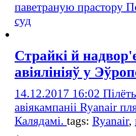
паветраную прастору 
суд
Страйкі й надвор
авіялініяў у Эўроп
14.12.2017 16:02
Пілёт
авіякампаніі Ryanair п
Калядамі.
tags:
Ryanair
,