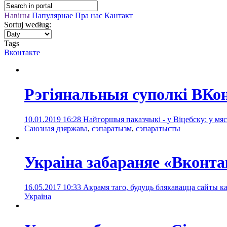
Навіны
Папулярнае
Пра нас
Кантакт
Sortuj według:
Tags
Вконтакте
Рэгіянальныя суполкі ВКон
10.01.2019 16:28
Найгоршыя паказчыкі - у Віцебску: у мя
Саюзная дзяржава
,
сэпаратызм
,
сэпаратысты
Украіна забараняе «Вконта
16.05.2017 10:33
Акрамя таго, будуць блякавацца сайты к
Украінa