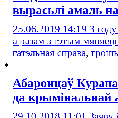
вырасьлі амаль на
25.06.2019 14:19
З году
а разам з гэтым мяняе
гатэльная справа
,
грош
Абаронцаў Курапа
да крымінальнай 
29.10.2018 11:01
Заяву 