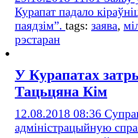
Курапат падало кіраўні
паядзім”.
tags:
заявa
,
мі
рэстаран
У Курапатах затр
Тацьцяна Кім
12.08.2018 08:36
Супрац
адміністрацыйную справ