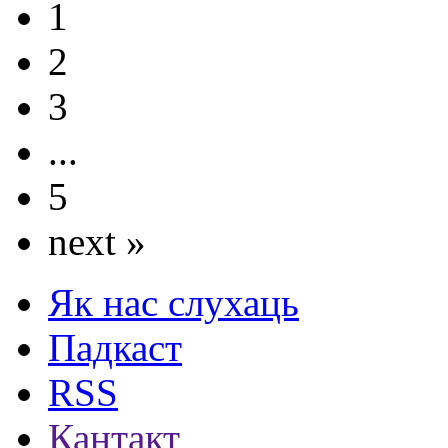
1
2
3
...
5
next »
Як нас слухаць
Падкаст
RSS
Кантакт