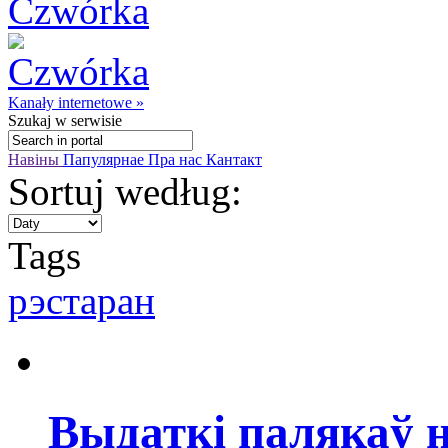
Kanały internetowe »
Szukaj
w serwisie
Навіны
Папулярнае
Пра нас
Кантакт
Sortuj według:
Tags
рэстаран
Выдаткі палякаў н