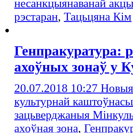
несанкцыянаванай акцы
рэстаран
,
Тацьцяна Кім
Генпракуратура: р
ахоўных зонаў у К
20.07.2018 10:27
Новыя
культурнай каштоўнасьц
зацьверджаныя Мінкуль
ахоўнaя зонa
,
Генпракур