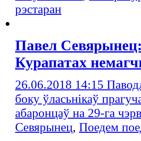
рэстаран
Павел Севярынец:
Курапатах немаг
26.06.2018 14:15
Паводл
боку ўласьнікаў прагуч
абаронцаў на 29-га чэр
Севярынец
,
Поедем по