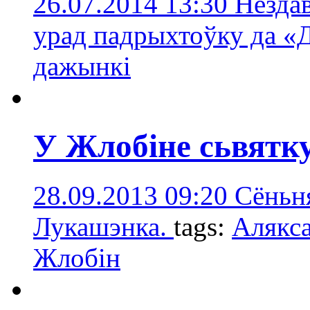
26.07.2014 13:30
Незда
урад падрыхтоўку да «
дажынкi
У Жлобіне сьвятк
28.09.2013 09:20
Сёньн
Лукашэнка.
tags:
Алякс
Жлобін